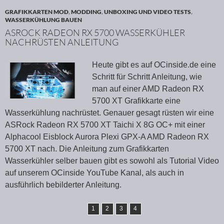
GRAFIKKARTEN MOD
,
MODDING
,
UNBOXING UND VIDEO TESTS
,
WASSERKÜHLUNG BAUEN
ASROCK RADEON RX 5700 WASSERKÜHLER
NACHRÜSTEN ANLEITUNG
Heute gibt es auf OCinside.de eine
Schritt für Schritt Anleitung, wie
man auf einer AMD Radeon RX
5700 XT Grafikkarte eine
Wasserkühlung nachrüstet. Genauer gesagt rüsten wir eine
ASRock Radeon RX 5700 XT Taichi X 8G OC+ mit einer
Alphacool Eisblock Aurora Plexi GPX-A AMD Radeon RX
5700 XT nach. Die Anleitung zum Grafikkarten
Wasserkühler selber bauen gibt es sowohl als Tutorial Video
auf unserem OCinside YouTube Kanal, als auch in
ausführlich bebilderter Anleitung.
1
2
3
4