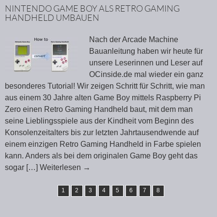
NINTENDO GAME BOY ALS RETRO GAMING
HANDHELD UMBAUEN
Nach der Arcade Machine
Bauanleitung haben wir heute für
unsere Leserinnen und Leser auf
OCinside.de mal wieder ein ganz
besonderes Tutorial! Wir zeigen Schritt für Schritt, wie man
aus einem 30 Jahre alten Game Boy mittels Raspberry Pi
Zero einen Retro Gaming Handheld baut, mit dem man
seine Lieblingsspiele aus der Kindheit vom Beginn des
Konsolenzeitalters bis zur letzten Jahrtausendwende auf
einem einzigen Retro Gaming Handheld in Farbe spielen
kann. Anders als bei dem originalen Game Boy geht das
sogar
[…] Weiterlesen
→
1
2
3
4
5
6
7
8