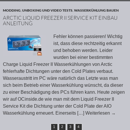
MODDING
,
UNBOXING UND VIDEO TESTS
,
WASSERKÜHLUNG BAUEN
ARCTIC LIQUID FREEZER II SERVICE KIT EINBAU
ANLEITUNG
Fehler können passieren! Wichtig
ist, dass diese rechtzeitig erkannt
und behoben werden. Leider
wurden bei einer bestimmten
Charge Liquid Freezer II Wasserkühlungen von Arctic
fehlerhafte Dichtungen unter den Cold Plates verbaut.
Wasseraustritt im PC wäre natürlich das Letzte was man
sich beim Betrieb einer Wasserkühlung wünscht, da dieser
zu einer Beschädigung des PCs führen kann. Heute zeigen
wir auf OCinside.de wie man mit dem Liquid Freezer II
Service Kit die Dichtung unter der Cold Plate der AIO
Wasserkühlung erneuert. Einerseits
[…] Weiterlesen
→
1
2
3
4