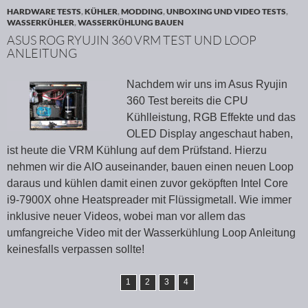
HARDWARE TESTS
,
KÜHLER
,
MODDING
,
UNBOXING UND VIDEO TESTS
,
WASSERKÜHLER
,
WASSERKÜHLUNG BAUEN
ASUS ROG RYUJIN 360 VRM TEST UND LOOP
ANLEITUNG
Nachdem wir uns im Asus Ryujin
360 Test bereits die CPU
Kühlleistung, RGB Effekte und das
OLED Display angeschaut haben,
ist heute die VRM Kühlung auf dem Prüfstand. Hierzu
nehmen wir die AIO auseinander, bauen einen neuen Loop
daraus und kühlen damit einen zuvor geköpften Intel Core
i9-7900X ohne Heatspreader mit Flüssigmetall. Wie immer
inklusive neuer Videos, wobei man vor allem das
umfangreiche Video mit der Wasserkühlung Loop Anleitung
keinesfalls verpassen sollte!
1
2
3
4