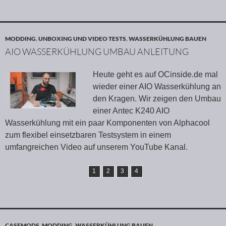
MODDING
,
UNBOXING UND VIDEO TESTS
,
WASSERKÜHLUNG BAUEN
AIO WASSERKÜHLUNG UMBAU ANLEITUNG
Heute geht es auf OCinside.de mal
wieder einer AIO Wasserkühlung an
den Kragen. Wir zeigen den Umbau
einer Antec K240 AIO
Wasserkühlung mit ein paar Komponenten von Alphacool
zum flexibel einsetzbaren Testsystem in einem
umfangreichen Video auf unserem YouTube Kanal.
1
2
3
4
CASEMODS
,
MODDING
,
WASSERKÜHLUNG BAUEN