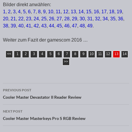
Bilder direkt anwählen:
1
,
2
,
3
,
4
,
5
,
6
,
7
,
8
,
9
,
10
,
11
,
12
,
13
,
14
,
15
,
16
,
17
,
18
,
19
,
20
,
21
,
22
,
23
,
24
,
25
,
26
,
27
,
28
,
29
,
30
,
31
,
32
,
34
,
35
,
36
,
38
,
39
,
40
,
41
,
42
,
43
,
44
,
45
,
46
,
47
,
48
,
49
.
Weiter zum Fazit der gamescom 2016 …
<<
1
2
3
4
5
6
7
8
9
10
11
12
13
14
>>
PREVIOUS POST
Post navigation
Cooler Master Devastator II Reader Review
NEXT POST
Cooler Master Masterkeys Pro S RGB Review