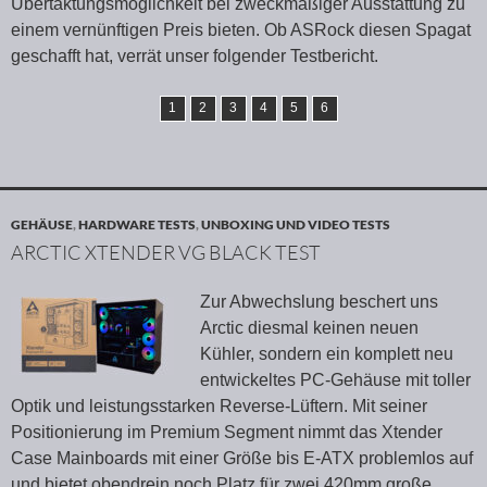
Übertaktungsmöglichkeit bei zweckmäßiger Ausstattung zu
einem vernünftigen Preis bieten. Ob ASRock diesen Spagat
geschafft hat, verrät unser folgender Testbericht.
1
2
3
4
5
6
GEHÄUSE
,
HARDWARE TESTS
,
UNBOXING UND VIDEO TESTS
ARCTIC XTENDER VG BLACK TEST
Zur Abwechslung beschert uns
Arctic diesmal keinen neuen
Kühler, sondern ein komplett neu
entwickeltes PC-Gehäuse mit toller
Optik und leistungsstarken Reverse-Lüftern. Mit seiner
Positionierung im Premium Segment nimmt das Xtender
Case Mainboards mit einer Größe bis E-ATX problemlos auf
und bietet obendrein noch Platz für zwei 420mm große