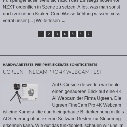
Pumpengehäuse, weiß sich auch das Einstiegsmodell von
NZXT ordentlich in Szene zu setzen. Alles, was man sonst
noch zur neuen Kraken Core Wasserkühlung wissen muss,
verrät unser
[…] Weiterlesen
→
1
2
3
4
5
6
7
HARDWARE TESTS
,
PERIPHERIE GERÄTE
,
SONSTIGE TESTS
UGREEN FINECAM PRO 4K WEBCAM TEST
Auf OCinside.de werfen wir heute
einen genaueren Blick auf eine 4K
AI Webcam der Firma Ugreen. Die
Ugreen FineCam Pro 4K Webcam
ist eine Kamera, die durch eingebaute Bilderkennung mittels
AI Steuerung ohne externe Software Gesten zur Steuerung
erkennen kann. Wie gut das funktioniert, schauen wir uns im