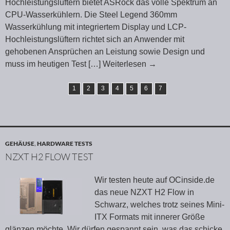
Hochleistungslüftern bietet ASRock das volle Spektrum an
CPU-Wasserkühlern. Die Steel Legend 360mm
Wasserkühlung mit integriertem Display und LCP-
Hochleistungslüftern richtet sich an Anwender mit
gehobenen Ansprüchen an Leistung sowie Design und
muss im heutigen Test
[…] Weiterlesen
→
1
2
3
4
5
6
7
GEHÄUSE
,
HARDWARE TESTS
NZXT H2 FLOW TEST
Wir testen heute auf OCinside.de
das neue NZXT H2 Flow in
Schwarz, welches trotz seines Mini-
ITX Formats mit innerer Größe
glänzen möchte. Wir dürfen gespannt sein, was das schicke