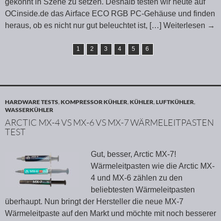
gekonnt in Szene zu setzen. Deshalb testen wir heute auf
OCinside.de das Airface ECO RGB PC-Gehäuse und finden
heraus, ob es nicht nur gut beleuchtet ist,
[…] Weiterlesen
→
1
2
3
4
5
6
HARDWARE TESTS
,
KOMPRESSOR KÜHLER
,
KÜHLER
,
LUFTKÜHLER
,
WASSERKÜHLER
ARCTIC MX-4 VS MX-6 VS MX-7 WÄRMELEITPASTEN
TEST
Gut, besser, Arctic MX-7!
Wärmeleitpasten wie die Arctic MX-
4 und MX-6 zählen zu den
beliebtesten Wärmeleitpasten
überhaupt. Nun bringt der Hersteller die neue MX-7
Wärmeleitpaste auf den Markt und möchte mit noch besserer