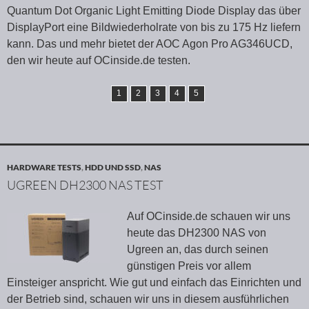
Quantum Dot Organic Light Emitting Diode Display das über
DisplayPort eine Bildwiederholrate von bis zu 175 Hz liefern
kann. Das und mehr bietet der AOC Agon Pro AG346UCD,
den wir heute auf OCinside.de testen.
1
2
3
4
5
HARDWARE TESTS
,
HDD UND SSD
,
NAS
UGREEN DH2300 NAS TEST
Auf OCinside.de schauen wir uns
heute das DH2300 NAS von
Ugreen an, das durch seinen
günstigen Preis vor allem
Einsteiger anspricht. Wie gut und einfach das Einrichten und
der Betrieb sind, schauen wir uns in diesem ausführlichen