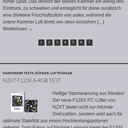
hoher Spalt. Das verleiht der oberen Kammer ein wenig den
Eindruck, zu schweben und ermöglicht für diese zusätzlich
eine direktere Frischluftzufuhr von unten, während die
untere Kammer Luft direkt von oben einziehen
[…]
Weiterlesen
→
1
2
3
4
5
6
7
HARDWARE TESTS
,
KÜHLER
,
LUFTKÜHLER
NZXT F120X A-RGB TEST
Heftige Sturmwarnung aus Westen!
Der neue F120X PC-Lüfter von
NZXT bietet nicht nur höchste
Drehzahlen, sondern wird auch für
optimale Stabilität aus einem Hochleistungspolymer
gefertigt. Trotz Fokus auf höchste Leistung bietet der F120X