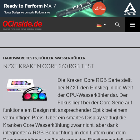
Suchen
Redaktion ocinside.de PC Hardware Portal
ZUM INHALT SPRINGEN
PRIMÄR
MENÜ
HARDWARE TESTS
,
KÜHLER
,
WASSERKÜHLER
NZXT KRAKEN CORE 360 RGB TEST
Die Kraken Core RGB Serie stellt
bei NZXT den Einstieg in die Welt
der CPU-Wasserkühler dar. Der
Fokus liegt bei der Core Serie auf
funktionalem Design mit ansprechender Optik bei einem
vernünftigen Preis. Über ein smartes Display verfügt die
Kranken Core Wasserkühlung zwar nicht, aber dank
integrierter A-RGB-Beleuchtung in den Lüftern und dem