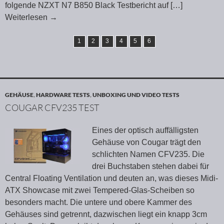
folgende NZXT N7 B850 Black Testbericht auf
[…]
Weiterlesen
→
1
2
3
4
5
6
GEHÄUSE
,
HARDWARE TESTS
,
UNBOXING UND VIDEO TESTS
COUGAR CFV235 TEST
Eines der optisch auffälligsten
Gehäuse von Cougar trägt den
schlichten Namen CFV235. Die
drei Buchstaben stehen dabei für
Central Floating Ventilation und deuten an, was dieses Midi-
ATX Showcase mit zwei Tempered-Glas-Scheiben so
besonders macht. Die untere und obere Kammer des
Gehäuses sind getrennt, dazwischen liegt ein knapp 3cm