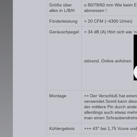
Größe über
o 80/78/60 mm Wie beim EK
alles in L/B/H
abmessen !
Förderleistung
+ 20 CFM (~4300 U/min)
Geräuschpegel
+ 34 dB (A) Hört sich wie 
störend. Online anhören:
Montage
++ Der Verschluß hat einen 
verwendet.Somit kann dies
der mittlere Pin durch ande
allerdings auch etwas meh
man einen Schraubendrehe
Kühlergebnis
+++ 43° bei 1,75 Vcore und 