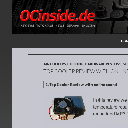
SKI
Search
Redaktion ocinside.de PC Hardware Portal Inte
HO
AIR COOLERS
,
COOLING
,
HARDWARE REVIEWS
,
SO
TOP COOLER REVIEW WITH ONLIN
In this review w
temperature result
embedded MP3 fan