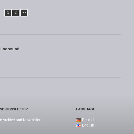
1
2
>>
line sound
AND NEWSLETTER
LANGUAGE
e Archive and Newsletter
Deutsch
English