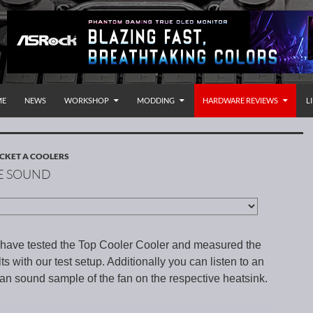
P TO CONTENT
rnational
ME
NEWS
WORKSHOP
MODDING
HARDWARE REVIEWS
L
CKET A COOLERS
E SOUND
e have tested the Top Cooler Cooler and measured the
s with our test setup. Additionally you can listen to an
 sound sample of the fan on the respective heatsink.