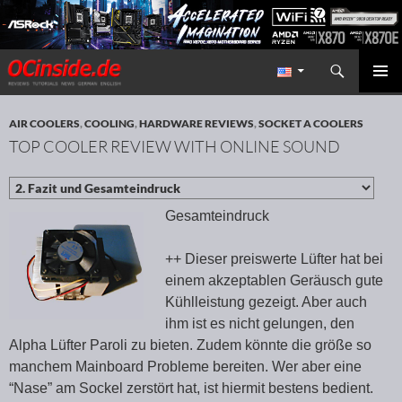
Search
Redaktion ocinside.de PC Hardware Portal International
SKIP TO CONTENT
PRIMAR
MENU
AIR COOLERS
,
COOLING
,
HARDWARE REVIEWS
,
SOCKET A COOLERS
TOP COOLER REVIEW WITH ONLINE SOUND
Gesamteindruck
++ Dieser preiswerte Lüfter hat bei
einem akzeptablen Geräusch gute
Kühlleistung gezeigt. Aber auch
ihm ist es nicht gelungen, den
Alpha Lüfter Paroli zu bieten. Zudem könnte die größe so
manchem Mainboard Probleme bereiten. Wer aber eine
“Nase” am Sockel zerstört hat, ist hiermit bestens bedient.