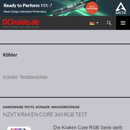
Suchen
Redaktion ocinside.de PC Hardware Portal
ZUM INHALT SPRINGEN
PRIMÄR
MENÜ
Kühler
Kühler Testberichte
HARDWARE TESTS
,
KÜHLER
,
WASSERKÜHLER
NZXT KRAKEN CORE 360 RGB TEST
Die Kraken Core RGB Serie stellt