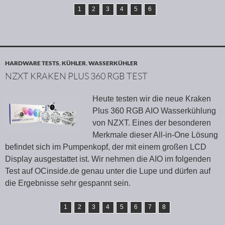
1
2
3
4
5
6
HARDWARE TESTS
,
KÜHLER
,
WASSERKÜHLER
NZXT KRAKEN PLUS 360 RGB TEST
Heute testen wir die neue Kraken
Plus 360 RGB AIO Wasserkühlung
von NZXT. Eines der besonderen
Merkmale dieser All-in-One Lösung
befindet sich im Pumpenkopf, der mit einem großen LCD
Display ausgestattet ist. Wir nehmen die AIO im folgenden
Test auf OCinside.de genau unter die Lupe und dürfen auf
die Ergebnisse sehr gespannt sein.
1
2
3
4
5
6
7
8