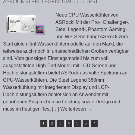
ASROCK STEEL LEGEND 360 LCD TEST
Neue CPU Wasserkühler von
ASRock! Mit der Pro-, Challenger-,
Steel Legend-, Phantom Gaming-
und WS-Serie bringt ASRock zum
Start gleich fünf Wasserkühlermodelle auf den Markt, die
teilweise auch noch in unterschiedlichen Größen verfügbar
sind. Vom günstigen Einstiegsmodell bis zum voll
ausgestatteten High-End Modell mit LCD-Screen und
Hochleistungslüftern bietet ASRock das volle Spektrum an
CPU-Wasserkühlern. Die Steel Legend 360mm
Wasserkühlung mit integriertem Display und LCP-
Hochleistungslüftern richtet sich an Anwender mit
gehobenen Ansprüchen an Leistung sowie Design und
muss im heutigen Test
[…] Weiterlesen
→
1
2
3
4
5
6
7