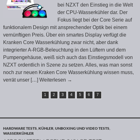
bei NZXT den Einstieg in die Welt
der CPU-Wasserkühler dar. Der
Fokus liegt bei der Core Serie auf
funktionalem Design mit ansprechender Optik bei einem
vernünftigen Preis. Über ein smartes Display verfügt die
Kranken Core Wasserkühlung zwar nicht, aber dank
integrierter A-RGB-Beleuchtung in den Lüftern und dem
Pumpengehäuse, weiß sich auch das Einstiegsmodell von
NZXT ordentlich in Szene zu setzen. Alles, was man sonst
noch zur neuen Kraken Core Wasserkühlung wissen muss,
verrät unser
[…] Weiterlesen
→
1
2
3
4
5
6
7
HARDWARE TESTS
,
KÜHLER
,
UNBOXING UND VIDEO TESTS
,
WASSERKÜHLER