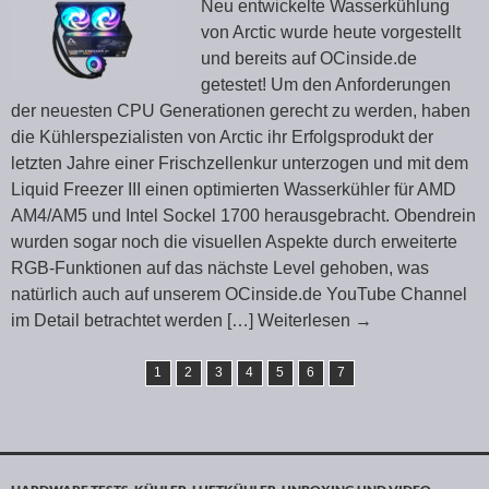
Neu entwickelte Wasserkühlung
von Arctic wurde heute vorgestellt
und bereits auf OCinside.de
getestet! Um den Anforderungen
der neuesten CPU Generationen gerecht zu werden, haben
die Kühlerspezialisten von Arctic ihr Erfolgsprodukt der
letzten Jahre einer Frischzellenkur unterzogen und mit dem
Liquid Freezer III einen optimierten Wasserkühler für AMD
AM4/AM5 und Intel Sockel 1700 herausgebracht. Obendrein
wurden sogar noch die visuellen Aspekte durch erweiterte
RGB-Funktionen auf das nächste Level gehoben, was
natürlich auch auf unserem OCinside.de YouTube Channel
im Detail betrachtet werden
[…] Weiterlesen
→
1
2
3
4
5
6
7