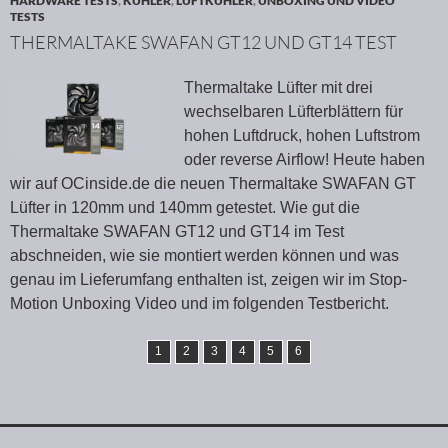
HARDWARE TESTS
,
KÜHLER
,
LUFTKÜHLER
,
UNBOXING UND VIDEO
TESTS
THERMALTAKE SWAFAN GT12 UND GT14 TEST
Thermaltake Lüfter mit drei
wechselbaren Lüfterblättern für
hohen Luftdruck, hohen Luftstrom
oder reverse Airflow! Heute haben
wir auf OCinside.de die neuen Thermaltake SWAFAN GT
Lüfter in 120mm und 140mm getestet. Wie gut die
Thermaltake SWAFAN GT12 und GT14 im Test
abschneiden, wie sie montiert werden können und was
genau im Lieferumfang enthalten ist, zeigen wir im Stop-
Motion Unboxing Video und im folgenden Testbericht.
1
2
3
4
5
6