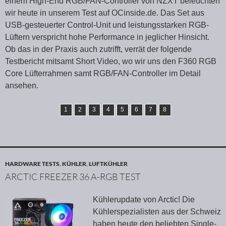
einem High-End RGB/FAN-Controller von NZXT beleuchten
wir heute in unserem Test auf OCinside.de. Das Set aus
USB-gesteuerter Control-Unit und leistungsstarken RGB-
Lüftern verspricht hohe Performance in jeglicher Hinsicht.
Ob das in der Praxis auch zutrifft, verrät der folgende
Testbericht mitsamt Short Video, wo wir uns den F360 RGB
Core Lüfterrahmen samt RGB/FAN-Controller im Detail
ansehen.
1
2
3
4
5
6
7
8
HARDWARE TESTS
,
KÜHLER
,
LUFTKÜHLER
ARCTIC FREEZER 36 A-RGB TEST
Kühlerupdate von Arctic! Die
Kühlerspezialisten aus der Schweiz
haben heute den beliebten Single-