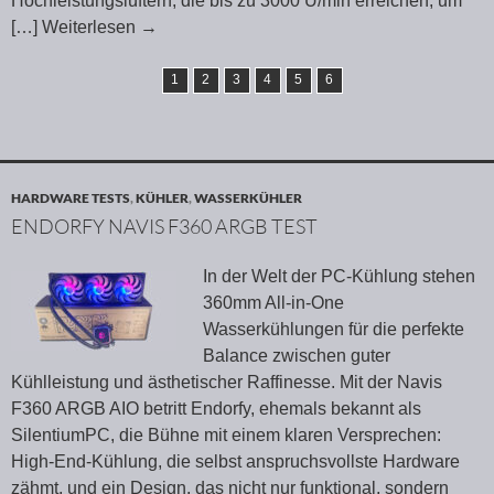
Hochleistungslüftern, die bis zu 3000 U/min erreichen, um
[…] Weiterlesen
→
1
2
3
4
5
6
HARDWARE TESTS
,
KÜHLER
,
WASSERKÜHLER
ENDORFY NAVIS F360 ARGB TEST
In der Welt der PC-Kühlung stehen
360mm All-in-One
Wasserkühlungen für die perfekte
Balance zwischen guter
Kühlleistung und ästhetischer Raffinesse. Mit der Navis
F360 ARGB AIO betritt Endorfy, ehemals bekannt als
SilentiumPC, die Bühne mit einem klaren Versprechen:
High-End-Kühlung, die selbst anspruchsvollste Hardware
zähmt, und ein Design, das nicht nur funktional, sondern