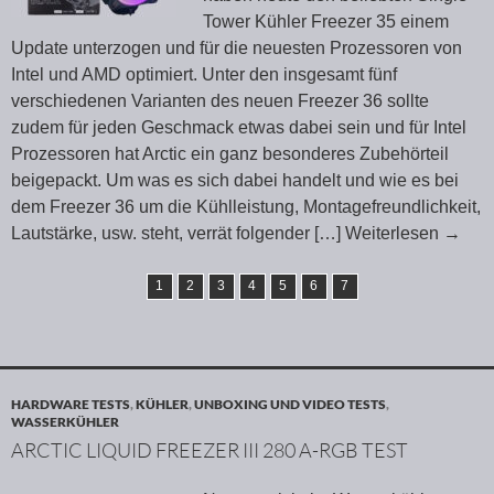
Tower Kühler Freezer 35 einem
Update unterzogen und für die neuesten Prozessoren von
Intel und AMD optimiert. Unter den insgesamt fünf
verschiedenen Varianten des neuen Freezer 36 sollte
zudem für jeden Geschmack etwas dabei sein und für Intel
Prozessoren hat Arctic ein ganz besonderes Zubehörteil
beigepackt. Um was es sich dabei handelt und wie es bei
dem Freezer 36 um die Kühlleistung, Montagefreundlichkeit,
Lautstärke, usw. steht, verrät folgender
[…] Weiterlesen
→
1
2
3
4
5
6
7
HARDWARE TESTS
,
KÜHLER
,
UNBOXING UND VIDEO TESTS
,
WASSERKÜHLER
ARCTIC LIQUID FREEZER III 280 A-RGB TEST