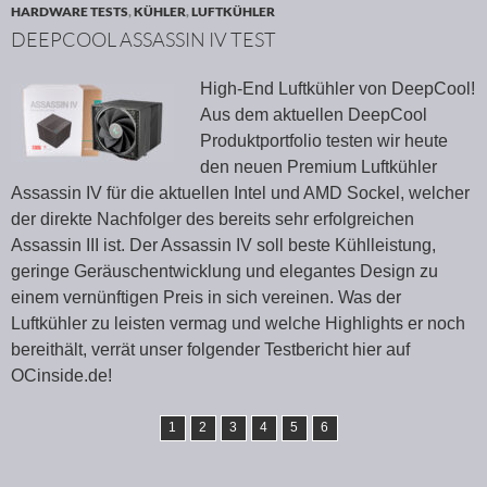
HARDWARE TESTS
,
KÜHLER
,
LUFTKÜHLER
DEEPCOOL ASSASSIN IV TEST
High-End Luftkühler von DeepCool!
Aus dem aktuellen DeepCool
Produktportfolio testen wir heute
den neuen Premium Luftkühler
Assassin IV für die aktuellen Intel und AMD Sockel, welcher
der direkte Nachfolger des bereits sehr erfolgreichen
Assassin III ist. Der Assassin IV soll beste Kühlleistung,
geringe Geräuschentwicklung und elegantes Design zu
einem vernünftigen Preis in sich vereinen. Was der
Luftkühler zu leisten vermag und welche Highlights er noch
bereithält, verrät unser folgender Testbericht hier auf
OCinside.de!
1
2
3
4
5
6