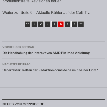
produktionsreife Revisionen freuen.
Weiter zur Seite 6 – Aktuelle Kühler auf der CeBIT …
<<
1
2
3
4
5
6
7
>>
VORHERIGER BEITRAG
Beitragsnavigation
Die Handhabung der interaktiven AMD Pin-Mod Anleitung
NÄCHSTER BEITRAG
Uebertakter Treffen der Redaktion ocinside.de im Koelner Dom !
NEUES VON OCINSIDE.DE