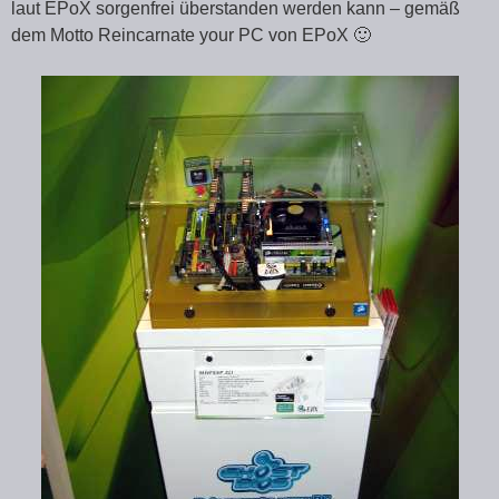
laut EPoX sorgenfrei überstanden werden kann – gemäß
dem Motto Reincarnate your PC von EPoX 🙂