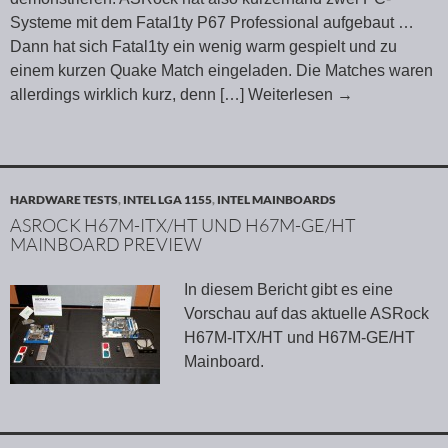
Systeme mit dem Fatal1ty P67 Professional aufgebaut …
Dann hat sich Fatal1ty ein wenig warm gespielt und zu
einem kurzen Quake Match eingeladen. Die Matches waren
allerdings wirklich kurz, denn
[…] Weiterlesen
→
HARDWARE TESTS
,
INTEL LGA 1155
,
INTEL MAINBOARDS
ASROCK H67M-ITX/HT UND H67M-GE/HT
MAINBOARD PREVIEW
In diesem Bericht gibt es eine
Vorschau auf das aktuelle ASRock
H67M-ITX/HT und H67M-GE/HT
Mainboard.