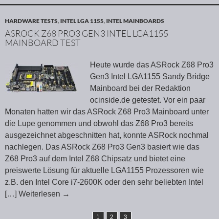
HARDWARE TESTS
,
INTEL LGA 1155
,
INTEL MAINBOARDS
ASROCK Z68 PRO3 GEN3 INTEL LGA1155
MAINBOARD TEST
Heute wurde das ASRock Z68 Pro3
Gen3 Intel LGA1155 Sandy Bridge
Mainboard bei der Redaktion
ocinside.de getestet. Vor ein paar
Monaten hatten wir das ASRock Z68 Pro3 Mainboard unter
die Lupe genommen und obwohl das Z68 Pro3 bereits
ausgezeichnet abgeschnitten hat, konnte ASRock nochmal
nachlegen. Das ASRock Z68 Pro3 Gen3 basiert wie das
Z68 Pro3 auf dem Intel Z68 Chipsatz und bietet eine
preiswerte Lösung für aktuelle LGA1155 Prozessoren wie
z.B. den Intel Core i7-2600K oder den sehr beliebten Intel
[…] Weiterlesen
→
1
2
3