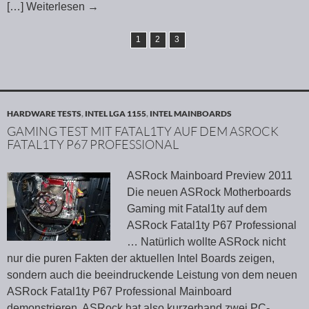
[…] Weiterlesen
→
1
2
3
HARDWARE TESTS
,
INTEL LGA 1155
,
INTEL MAINBOARDS
GAMING TEST MIT FATAL1TY AUF DEM ASROCK
FATAL1TY P67 PROFESSIONAL
ASRock Mainboard Preview 2011
Die neuen ASRock Motherboards
Gaming mit Fatal1ty auf dem
ASRock Fatal1ty P67 Professional
… Natürlich wollte ASRock nicht
nur die puren Fakten der aktuellen Intel Boards zeigen,
sondern auch die beeindruckende Leistung von dem neuen
ASRock Fatal1ty P67 Professional Mainboard
demonstrieren. ASRock hat also kurzerhand zwei PC-