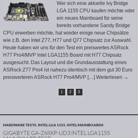
Wer sich eine aktuelle Ivy Bridge
LGA 1155 CPU kaufen möchte oder
ein neues Mainboard für seine
bereits vorhandene Sandy Bridge
CPU erwerben möchte, hat wieder einige neue Chipsätze
wie z.B. den Intel Z77, H77 und Q77 Chipsatz zur Auswahl.
Heute haben wir uns für den Test ein preiswertes ASRock
H77 Pro4/MVP Intel LGA1155 Board mit H77 Chipsatz
ausgesucht. Das Layout und die Grundausstattung eines
ASRock Z77 Pro4 ist nahezu identisch mit dem gut 30 Euro
preiswerteren ASRock H77 Pro4/MVP
[…] Weiterlesen
→
1
2
3
HARDWARE TESTS
,
INTEL LGA 1155
,
INTEL MAINBOARDS
GIGABYTE GA-Z68XP-UD3 INTEL LGA1155