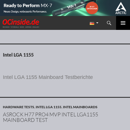
Suchen
Redaktion ocinside.de PC Hardware Portal
ZUM INHALT SPRINGEN
PRIMÄR
MENÜ
Intel LGA 1155
Intel LGA 1155 Mainboard Testberichte
HARDWARE TESTS
,
INTEL LGA 1155
,
INTEL MAINBOARDS
ASROCK H77 PRO4 MVP INTEL LGA1155
MAINBOARD TEST