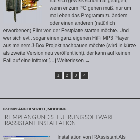
hat sich gewiss schonmal geärgert,
wenn er zum PC gehen muß, nur um
mal eben das Programm zu ändern
oder einen anderen (natürlich
erworbenen) Film von der Festplatte starten möchte. Und
wer sich evtl. sogar einen ganz eigenen HiFi MP3 Player
aus meinem J-Box Projekt nachbauen möchte (wird in kürze
als zweite Version neu veröffentlicht), der kann auf keinen
Fall auf eine Infrarot
[…] Weiterlesen
→
1
2
3
4
IR-EMPFÄNGER SERIELL
,
MODDING
IR EMPFANG UND STEUERUNG SOFTWARE
IRASSISTANT INSTALLATION
Installation von IRAssistant Als