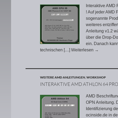
Interaktive AMD 
! Auf jeder AMD 
sogenannte Produ
weiteres entziff
Anleitung v1.2 w
über die Drop-Do
ein. Danach kann
technischen
[…] Weiterlesen
→
WEITERE AMD ANLEITUNGEN
,
WORKSHOP
INTERAKTIVE AMD ATHLON 64 PRO
AMD Beschriftung
OPN Anleitung. D
Identifizierung 
ocinside.de in de