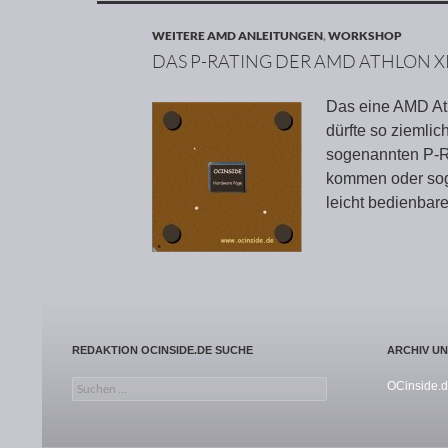
WEITERE AMD ANLEITUNGEN
,
WORKSHOP
DAS P-RATING DER AMD ATHLON 
Das eine AMD Ath
dürfte so ziemlic
sogenannten P-Rat
kommen oder soga
leicht bedienbare
REDAKTION OCINSIDE.DE SUCHE
ARCHIV U
Suchen nach:
OCinside.d