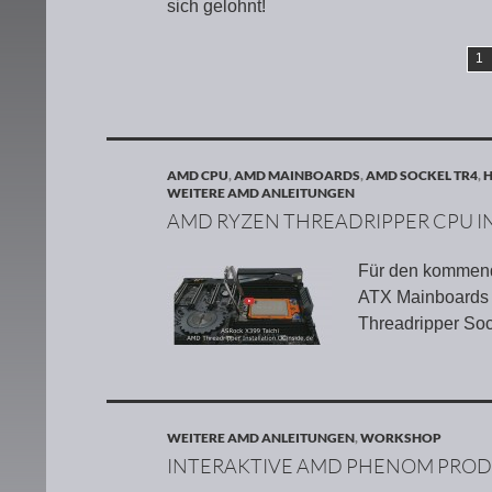
sich gelohnt!
1
AMD CPU
,
AMD MAINBOARDS
,
AMD SOCKEL TR4
,
H
WEITERE AMD ANLEITUNGEN
AMD RYZEN THREADRIPPER CPU I
Für den kommend
ATX Mainboards 
Threadripper Sock
WEITERE AMD ANLEITUNGEN
,
WORKSHOP
INTERAKTIVE AMD PHENOM PRODU