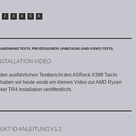
2
3
4
5
6
ARDWARE TESTS
,
PROZESSOREN
,
UNBOXING UND VIDEO TESTS
,
NSTALLATION VIDEO
en ausführlichen Testbericht des ASRock X399 Taichi
haben wir heute vorab ein kleines Video zur AMD Ryzen
el TR4 Installation veröffentlicht.
KT ID ANLEITUNG V1.2