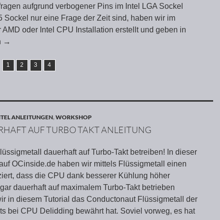
ragen aufgrund verbogener Pins im Intel LGA Sockel
Sockel nur eine Frage der Zeit sind, haben wir im
MD oder Intel CPU Installation erstellt und geben in
n
→
1
2
3
4
NTEL ANLEITUNGEN
,
WORKSHOP
ERHAFT AUF TURBO TAKT ANLEITUNG
ssigmetall dauerhaft auf Turbo-Takt betreiben! In dieser
auf OCinside.de haben wir mittels Flüssigmetall einen
ziert, dass die CPU dank besserer Kühlung höher
ogar dauerhaft auf maximalem Turbo-Takt betrieben
ir in diesem Tutorial das Conductonaut Flüssigmetall der
ts bei CPU Delidding bewährt hat. Soviel vorweg, es hat