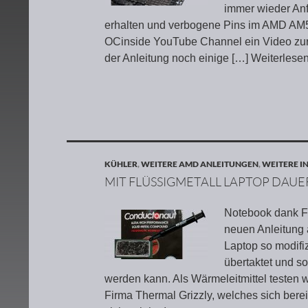
immer wieder Anf
erhalten und verbogene Pins im AMD AM5 
OCinside YouTube Channel ein Video zur A
der Anleitung noch einige
[…] Weiterlese
KÜHLER
,
WEITERE AMD ANLEITUNGEN
,
WEITERE I
MIT FLÜSSIGMETALL LAPTOP DAU
Notebook dank Flü
neuen Anleitung 
Laptop so modifi
übertaktet und s
werden kann. Als Wärmeleitmittel testen w
Firma Thermal Grizzly, welches sich berei