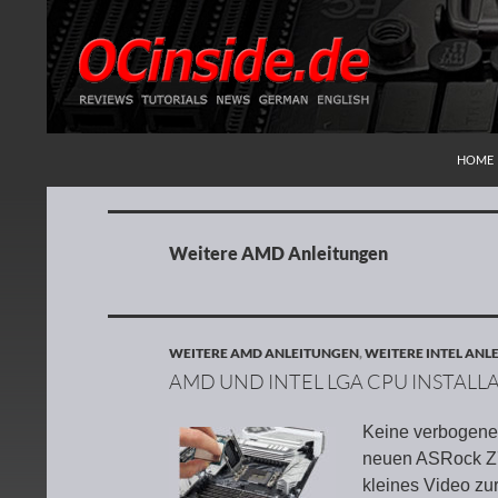
ZUM I
Suchen
Redaktion ocinside.de PC Hardware Portal
HOME
Weitere AMD Anleitungen
WEITERE AMD ANLEITUNGEN
,
WEITERE INTEL ANL
AMD UND INTEL LGA CPU INSTALL
Keine verbogenen
neuen ASRock Z7
kleines Video zur