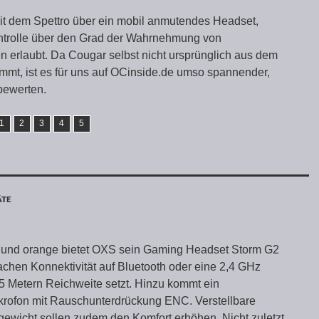
it dem Spettro über ein mobil anmutendes Headset,
ntrolle über den Grad der Wahrnehmung von
erlaubt. Da Cougar selbst nicht ursprünglich aus dem
mmt, ist es für uns auf OCinside.de umso spannender,
bewerten.
1
2
3
4
5
ÄTE
ß und orange bietet OXS sein Gaming Headset Storm G2
achen Konnektivität auf Bluetooth oder eine 2,4 GHz
5 Metern Reichweite setzt. Hinzu kommt ein
rofon mit Rauschunterdrückung ENC. Verstellbare
ewicht sollen zudem den Komfort erhöhen. Nicht zuletzt