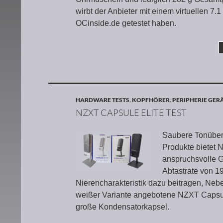
wirbt der Anbieter mit einem virtuellen 7.
OCinside.de getestet haben.
HARDWARE TESTS
,
KOPFHÖRER
,
PERIPHERIE GER
NZXT CAPSULE ELITE TEST
Saubere Tonübert
Produkte bietet 
anspruchsvolle G
Abtastrate von 1
Nierencharakteristik dazu beitragen, Ne
weißer Variante angebotene NZXT Capsul
große Kondensatorkapsel.