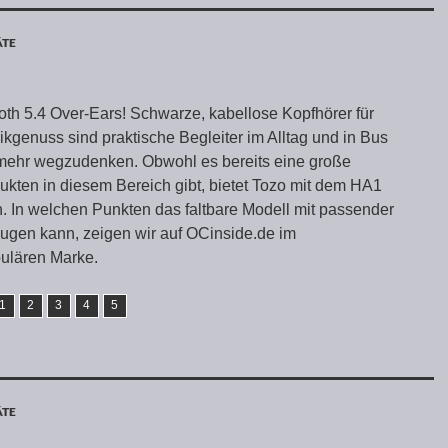
ÄTE
th 5.4 Over-Ears! Schwarze, kabellose Kopfhörer für
kgenuss sind praktische Begleiter im Alltag und in Bus
ehr wegzudenken. Obwohl es bereits eine große
kten in diesem Bereich gibt, bietet Tozo mit dem HA1
. In welchen Punkten das faltbare Modell mit passender
gen kann, zeigen wir auf OCinside.de im
pulären Marke.
1
2
3
4
5
ÄTE