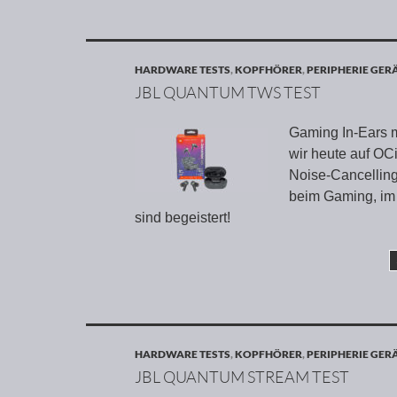
HARDWARE TESTS
,
KOPFHÖRER
,
PERIPHERIE GER
JBL QUANTUM TWS TEST
Gaming In-Ears 
wir heute auf OC
Noise-Cancelling
beim Gaming, im 
sind begeistert!
HARDWARE TESTS
,
KOPFHÖRER
,
PERIPHERIE GER
JBL QUANTUM STREAM TEST