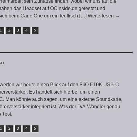
eimarbeit sein Zuhause finden, wobei wir uns auf die
 haben das Headset auf OCinside.de getestet und
 sich beim Cage One um ein teuflisch
[…] Weiterlesen
→
1
2
3
4
5
ÄTE
werfen wir heute einen Blick auf den FiiO E10K USB-C
rverstärker. Es handelt sich hierbei um einen
. Man könnte auch sagen, um eine externe Soundkarte,
örerverstärker integriert ist. Was der D/A-Wandler genau
 Test.
1
2
3
4
5