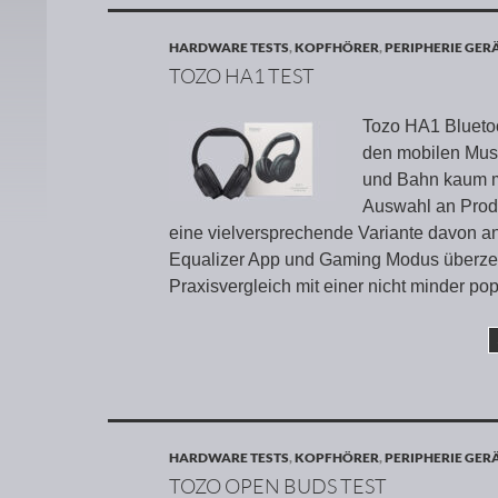
HARDWARE TESTS
,
KOPFHÖRER
,
PERIPHERIE GER
TOZO HA1 TEST
Tozo HA1 Bluetoo
den mobilen Musi
und Bahn kaum m
Auswahl an Produ
eine vielversprechende Variante davon an
Equalizer App und Gaming Modus überzeu
Praxisvergleich mit einer nicht minder po
HARDWARE TESTS
,
KOPFHÖRER
,
PERIPHERIE GER
TOZO OPEN BUDS TEST