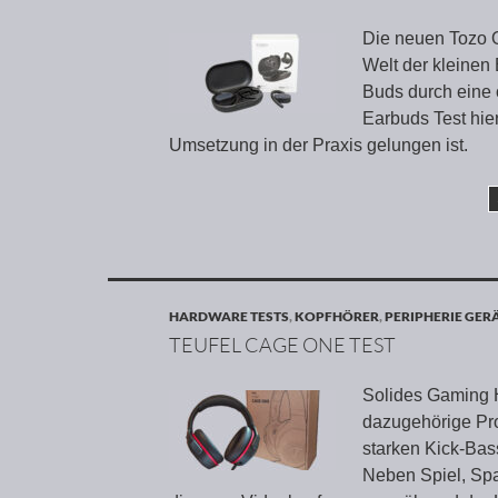
Die neuen Tozo O
Welt der kleinen
Buds durch eine 
Earbuds Test hie
Umsetzung in der Praxis gelungen ist.
HARDWARE TESTS
,
KOPFHÖRER
,
PERIPHERIE GER
TEUFEL CAGE ONE TEST
Solides Gaming H
dazugehörige Pr
starken Kick-Ba
Neben Spiel, Sp