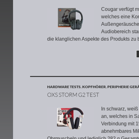
Cougar verfügt m
welches eine Ko
Außengeräuschen 
Audiobereich sta
die klanglichen Aspekte des Produkts zu 
HARDWARE TESTS
,
KOPFHÖRER
,
PERIPHERIE GER
OXS STORM G2 TEST
In schwarz, wei
an, welches in S
Verbindung mit 1
abnehmbares Mik
Ohrmuscheln und lediglich 282 g Gesamtg