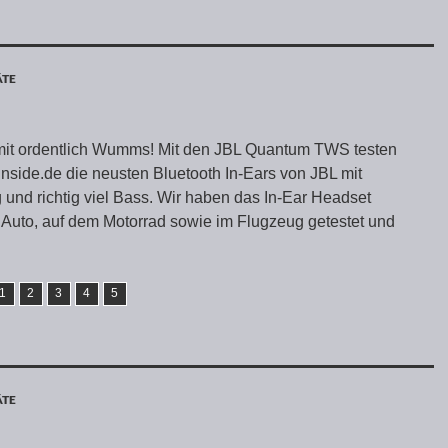
ÄTE
mit ordentlich Wumms! Mit den JBL Quantum TWS testen
inside.de die neusten Bluetooth In-Ears von JBL mit
 und richtig viel Bass. Wir haben das In-Ear Headset
Auto, auf dem Motorrad sowie im Flugzeug getestet und
1
2
3
4
5
ÄTE