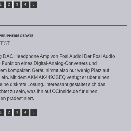
1
2
3
4
5
PERIPHERIE GERÄTE
TEST
 DAC Headphone Amp von Fosi Audio! Der Fosi Audio
e Funktion eines Digital-Analog-Converters und
inem kompakten Gerät, nimmt also nur wenig Platz auf
h ein. Mit dem AKM AK4493SEQ verfügt er über einen
ne diskrete Lösung. Interessant gestaltet sich das
htet zu sein, was ihn auf OCinside.de für einen
en prädestiniert.
1
2
3
4
5