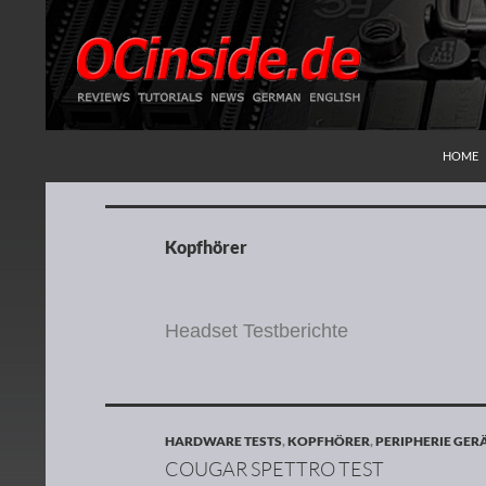
ZUM IN
Suchen
Redaktion ocinside.de PC Hardware Portal
HOME
Kopfhörer
Headset Testberichte
HARDWARE TESTS
,
KOPFHÖRER
,
PERIPHERIE GER
COUGAR SPETTRO TEST