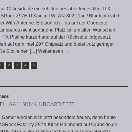
auf OCinside.de ein sehr kleines aber feines Mini-ITX
ASRock Z97E-ITX/ac mit WLAN-802.11ac / Bluetooth v4.0
er WiFi Antenne. Erstaunlich – da auf der Oberseite
ainboards nicht genügend Platz ist, um allen Wünschen
ITX Platine kurzerhand auf der Rückseite fortgesetzt.
 auf dem Intel Z97 Chipsatz und bietet trotz geringer
Ie Slot, einen
[…] Weiterlesen
→
1
2
3
4
5
OARDS
TEL LGA1150 MAINBOARD TEST
 Gamer werden sich jetzt besonders freuen, denn heute
ASRock Fatal1ty Z97X Killer Mainboard auf OCinside.de
al1ty Z97X Killer Mainboard basiert auf dem Intel Z97