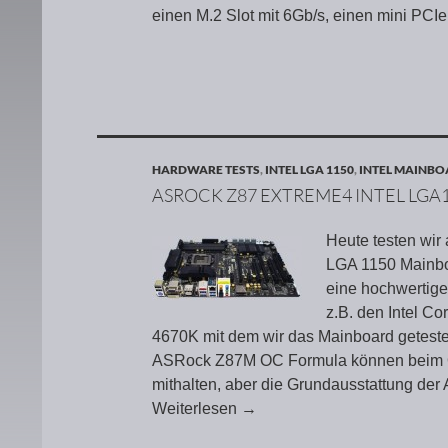
einen M.2 Slot mit 6Gb/s, einen mini PCI
HARDWARE TESTS
,
INTEL LGA 1150
,
INTEL MAINB
ASROCK Z87 EXTREME4 INTEL LGA
Heute testen wir
LGA 1150 Mainboa
eine hochwertige
z.B. den Intel Co
4670K mit dem wir das Mainboard getestet
ASRock Z87M OC Formula können beim Ov
mithalten, aber die Grundausstattung der
Weiterlesen
→