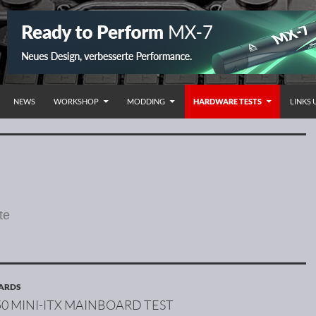
HALT SPRINGEN
NEWS
WORKSHOP
MODDING
HARDWARE TESTS
LINKS
te
OARDS
50 MINI-ITX MAINBOARD TEST