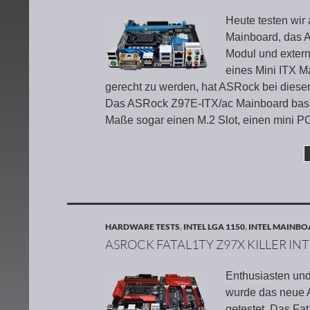
Heute testen wir 
Mainboard, das 
Modul und extern
eines Mini ITX M
gerecht zu werden, hat ASRock bei dieser 
Das ASRock Z97E-ITX/ac Mainboard basiert
Maße sogar einen M.2 Slot, einen mini PC
HARDWARE TESTS
,
INTEL LGA 1150
,
INTEL MAINB
ASROCK FATAL1TY Z97X KILLER IN
Enthusiasten und
wurde das neue 
getestet. Das Fat