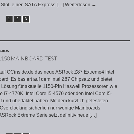
e Slot, einen SATA Express
[…] Weiterlesen
→
1
2
3
OARDS
1150 MAINBOARD TEST
 auf OCinside.de das neue ASRock Z87 Extreme4 Intel
rd. Es basiert auf dem Intel Z87 Chipsatz und bietet
 Lösung für aktuelle 1150-Pin Haswell Prozessoren wie
re i7-4770K, Intel Core i5-4570 oder den Intel Core i5-
 und übertaktet haben. Mit dem kürzlich getesteten
erclocking sicherlich nur wenige Mainboards
 ASRock Extreme Serie setzt definitiv neue
[…]