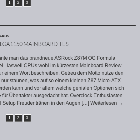
1
2
3
OARDS
 LGA1150 MAINBOARD TEST
nnte man das brandneue ASRock Z87M OC Formula
ntel Haswell CPUs wohl im kürzesten Mainboard Review
 nur einem Wort beschreiben. Getreu dem Motto nutze den
r nur staunen, was auf so einem kleinen Z87 Micro-ATX
rden kann und vor allem welche genialen Optionen sich
für Übertakter ausgedacht hat. Overclock Enthusiasten
FI Setup Freudentränen in den Augen
[…] Weiterlesen
→
1
2
3