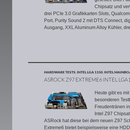
Chipsatz und ver
drei PCIe 3.0 Grafikkarten Slots, Qualco
Port, Purity Sound 2 mit DTS Connect, d
Ausgang, XXL Aluminum Alloy Kühler, drei
HARDWARE TESTS
,
INTEL LGA 1150
,
INTEL MAINB
ASROCK Z97 EXTREME6 INTEL LGA
Heute gibt es m
besonderen Testb
Freudentränen in
Intel Z97 Chipsat
ASRock hat diese bei dem neuen Z97 Schl
Extreme6 bietet beispielsweise eine HDD 