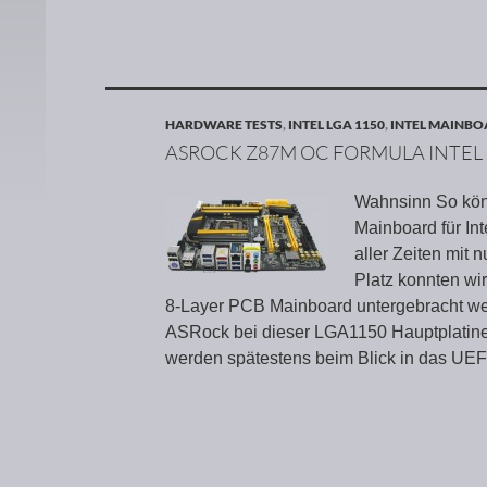
HARDWARE TESTS
,
INTEL LGA 1150
,
INTEL MAINB
ASROCK Z87M OC FORMULA INTEL
Wahnsinn So kö
Mainboard für I
aller Zeiten mit
Platz konnten wi
8-Layer PCB Mainboard untergebracht we
ASRock bei dieser LGA1150 Hauptplatine 
werden spätestens beim Blick in das UE