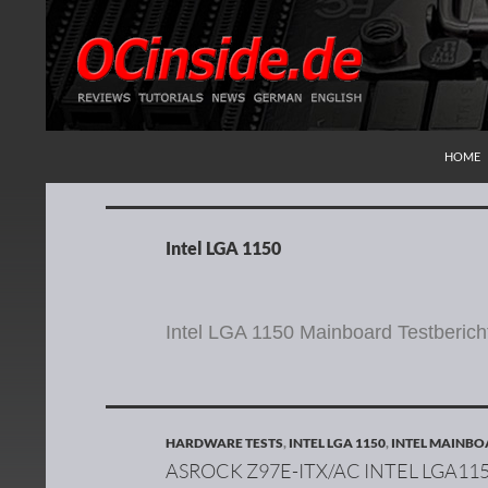
ZUM IN
Suchen
Redaktion ocinside.de PC Hardware Portal
HOME
Intel LGA 1150
Intel LGA 1150 Mainboard Testberich
HARDWARE TESTS
,
INTEL LGA 1150
,
INTEL MAINB
ASROCK Z97E-ITX/AC INTEL LGA11