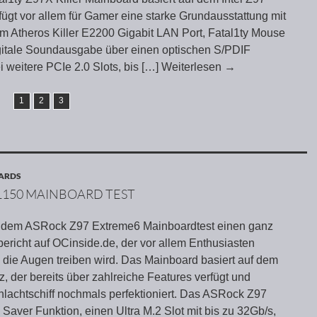
fügt vor allem für Gamer eine starke Grundausstattung mit
mm Atheros Killer E2200 Gigabit LAN Port, Fatal1ty Mouse
igitale Soundausgabe über einen optischen S/PDIF
 weitere PCIe 2.0 Slots, bis
[…] Weiterlesen
→
1
2
3
OARDS
1150 MAINBOARD TEST
it dem ASRock Z97 Extreme6 Mainboardtest einen ganz
ericht auf OCinside.de, der vor allem Enthusiasten
 die Augen treiben wird. Das Mainboard basiert auf dem
z, der bereits über zahlreiche Features verfügt und
achtschiff nochmals perfektioniert. Das ASRock Z97
Saver Funktion, einen Ultra M.2 Slot mit bis zu 32Gb/s,