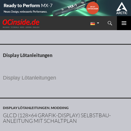
Suchen
Redaktion ocinside.de PC Hardware Portal
ZUM INHALT SPRINGEN
PRIMÄR
MENÜ
Display Lötanleitungen
Display Lötanleitungen
DISPLAY LÖTANLEITUNGEN
,
MODDING
GLCD (128×64 GRAFIK-DISPLAY) SELBSTBAU-
ANLEITUNG MIT SCHALTPLAN