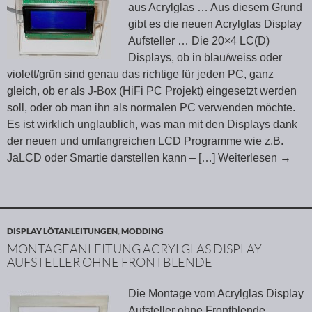
aus Acrylglas … Aus diesem Grund
gibt es die neuen Acrylglas Display
Aufsteller … Die 20×4 LC(D)
Displays, ob in blau/weiss oder
violett/grün sind genau das richtige für jeden PC, ganz
gleich, ob er als J-Box (HiFi PC Projekt) eingesetzt werden
soll, oder ob man ihn als normalen PC verwenden möchte.
Es ist wirklich unglaublich, was man mit den Displays dank
der neuen und umfangreichen LCD Programme wie z.B.
JaLCD oder Smartie darstellen kann –
[…] Weiterlesen
→
DISPLAY LÖTANLEITUNGEN
,
MODDING
MONTAGEANLEITUNG ACRYLGLAS DISPLAY
AUFSTELLER OHNE FRONTBLENDE
Die Montage vom Acrylglas Display
Aufsteller ohne Frontblende …