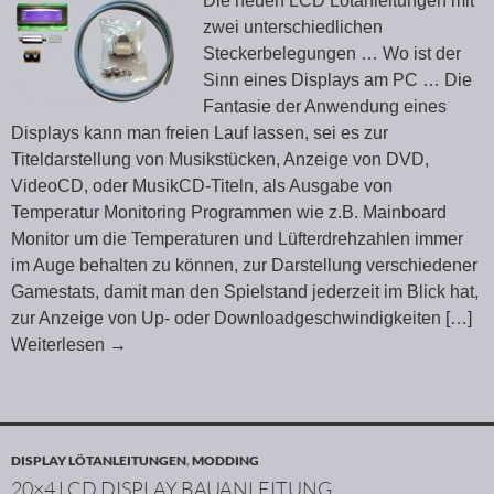
Die neuen LCD Lötanleitungen mit
zwei unterschiedlichen
Steckerbelegungen … Wo ist der
Sinn eines Displays am PC … Die
Fantasie der Anwendung eines
Displays kann man freien Lauf lassen, sei es zur
Titeldarstellung von Musikstücken, Anzeige von DVD,
VideoCD, oder MusikCD-Titeln, als Ausgabe von
Temperatur Monitoring Programmen wie z.B. Mainboard
Monitor um die Temperaturen und Lüfterdrehzahlen immer
im Auge behalten zu können, zur Darstellung verschiedener
Gamestats, damit man den Spielstand jederzeit im Blick hat,
zur Anzeige von Up- oder Downloadgeschwindigkeiten
[…]
Weiterlesen
→
DISPLAY LÖTANLEITUNGEN
,
MODDING
20×4 LCD DISPLAY BAUANLEITUNG