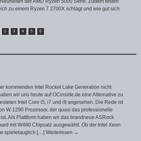
ie Neuheiten der AMD Ryzen 5000 Serie. Zudem testen
eich zu einem Ryzen 7 2700X schlägt und wie gut sich
2
3
4
5
6
der kommenden Intel Rocket Lake Generation nicht
haben wir uns heute auf OCinside.de eine Alternative zu
esteten Intel Core i5, i7 und i9 angesehen. Die Rede ist
on W-1290 Prozessor, der quasi das professionelle
ist. Als Plattform haben wir das brandneue ASRock
rd mit W480 Chipsatz ausgewählt. Ob der Intel Xeon
ar spieletauglich
[…] Weiterlesen
→