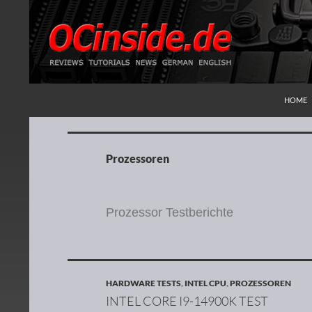
ZUM IN
Suchen
Redaktion ocinside.de PC Hardware Portal
HOME
Prozessoren
Prozessor Testberichte
HARDWARE TESTS
,
INTEL CPU
,
PROZESSOREN
INTEL CORE I9-14900K TEST