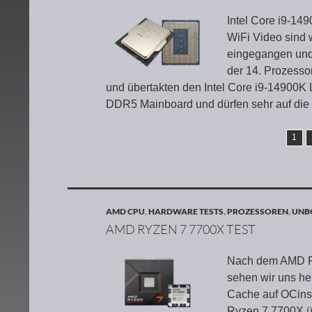
Intel Core i9-14
WiFi Video sind 
eingegangen und 
der 14. Prozesso
und übertakten den Intel Core i9-14900
DDR5 Mainboard und dürfen sehr auf die 
1
AMD CPU
,
HARDWARE TESTS
,
PROZESSOREN
,
UNBO
AMD RYZEN 7 7700X TEST
Nach dem AMD R
sehen wir uns h
Cache auf OCinsi
Ryzen 7 7700X üb