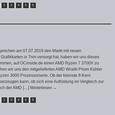
2
3
4
5
6
prochen am 07.07.2019 den Markt mit neuen
Grafikkarten in 7nm versorgt hat, haben wir uns dieses
mmen, auf OCinside.de einen AMD Ryzen 7 3700X zu
hen wir uns den mitgelieferten AMD Wraith Prism Kühler
yzen 3000 Prozessorserie. Ob der kleinste 8-Kern
berzeugen kann, ob sich eine Aufrüstung im Vergleich zur
hoch der AMD
[…] Weiterlesen
→
2
3
4
5
6