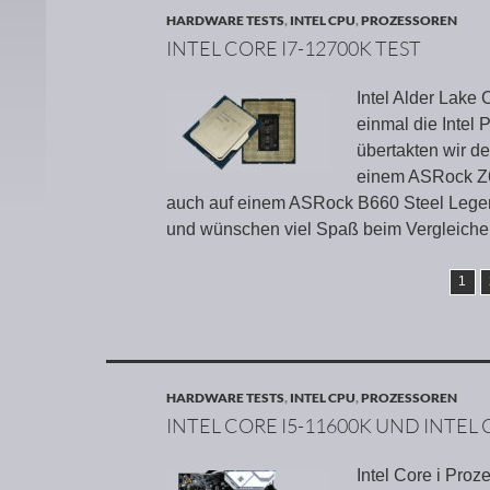
HARDWARE TESTS
,
INTEL CPU
,
PROZESSOREN
INTEL CORE I7-12700K TEST
Intel Alder Lake
einmal die Intel
übertakten wir d
einem ASRock Z6
auch auf einem ASRock B660 Steel Lege
und wünschen viel Spaß beim Vergleiche
1
HARDWARE TESTS
,
INTEL CPU
,
PROZESSOREN
INTEL CORE I5-11600K UND INTEL 
Intel Core i Proz