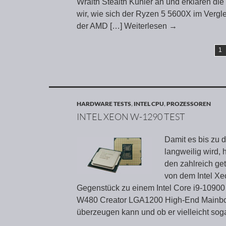
Wraith Stealth Kühler an und erklären d
wir, wie sich der Ryzen 5 5600X im Vergl
der AMD
[…] Weiterlesen
→
1
HARDWARE TESTS
,
INTEL CPU
,
PROZESSOREN
INTEL XEON W-1290 TEST
Damit es bis zu 
langweilig wird, 
den zahlreich get
von dem Intel Xe
Gegenstück zu einem Intel Core i9-10900 
W480 Creator LGA1200 High-End Mainboa
überzeugen kann und ob er vielleicht sog