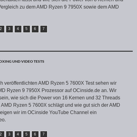
Vergleich zu dem AMD Ryzen 9 7950X sowie dem AMD
2
3
4
5
6
7
XING UND VIDEO TESTS
h veröffentlichten AMD Ryzen 5 7600X Test sehen wir
MD Ryzen 9 7950X Prozessor auf OCinside.de an. Wir
sein, wie sich die Power von 16 Kernen und 32 Threads
m AMD Ryzen 5 7600X schlägt und wie gut sich der AMD
zeigen wir im OCinside YouTube Channel ein
eo.
2
3
4
5
6
7