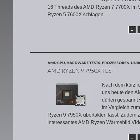
16 Threads des AMD Ryzen 7 7700X im 
Ryzen 5 7600X schlagen.
1
AMD CPU
,
HARDWARE TESTS
,
PROZESSOREN
,
UNBO
AMD RYZEN 9 7950X TEST
Nach dem kürzlic
uns heute den A
dürfen gespannt 
im Vergleich zu
Ryzen 9 7950X übertakten lässt. Zudem 
interessantes AMD Ryzen Wärmebild Vid
1