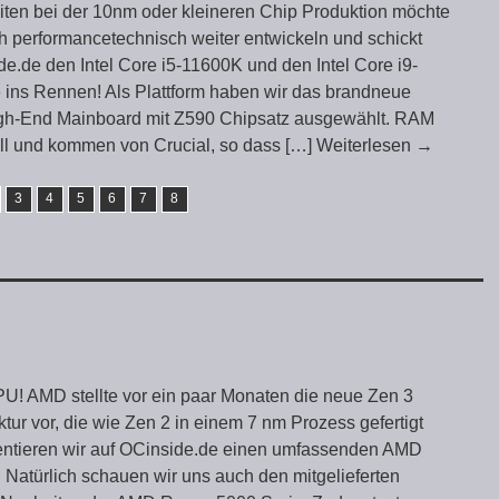
eiten bei der 10nm oder kleineren Chip Produktion möchte
ch performancetechnisch weiter entwickeln und schickt
de.de den Intel Core i5-11600K und den Intel Core i9-
 ins Rennen! Als Plattform haben wir das brandneue
h-End Mainboard mit Z590 Chipsatz ausgewählt. RAM
ll und kommen von Crucial, so dass
[…] Weiterlesen
→
3
4
5
6
7
8
U! AMD stellte vor ein paar Monaten die neue Zen 3
tur vor, die wie Zen 2 in einem 7 nm Prozess gefertigt
entieren wir auf OCinside.de einen umfassenden AMD
 Natürlich schauen wir uns auch den mitgelieferten