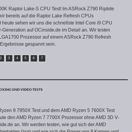
900K Raptor Lake-S CPU Test! Im ASRock Z790 Riptide
wir bereits auf die Raptor Lake Refresh CPUs
heute sehen wir uns die schnellste Intel Core i9 CPU
r-Generation auf OCinside.de im Detail an. Wir testen
K LGA1700 Prozessor auf einem ASRock Z790 Refresh
Ergebnisse gespannt sein.
2
3
4
5
6
7
XING UND VIDEO TESTS
yzen 9 7950X Test und dem AMD Ryzen 5 7600X Test
eute den AMD Ryzen 7 7700X Prozessor ohne AMD 3D V-
de.de an. Wir werden testen, wie gut sich der AMD
ertakten lässt und wie sich die Power von 8 Kernen und