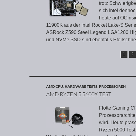
trotz Schwierigk
sich Intel denno
heute auf OCinsi
11900K aus der Intel Rocket Lake-S Serie
ASRock Z590 Steel Legend LGA1200 Hig
und NVMe SSD sind ebenfalls Pfeilschne
1
2
AMD CPU
,
HARDWARE TESTS
,
PROZESSOREN
AMD RYZEN 5 5600X TEST
Flotte Gaming CP
Prozessorarchitek
wird. Heute präs
Ryzen 5000 Test.