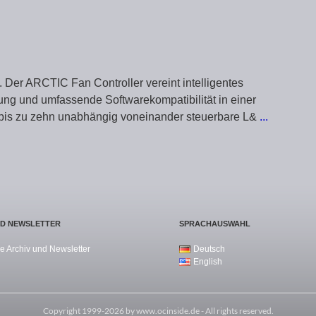
Der ARCTIC Fan Controller vereint intelligentes
ung und umfassende Softwarekompatibilität in einer
 bis zu zehn unabhängig voneinander steuerbare L&
...
ND NEWSLETTER
SPRACHAUSWAHL
e Archiv und Newsletter
Deutsch
English
Copyright 1999-2026 by
www.ocinside.de
- All rights reserved.