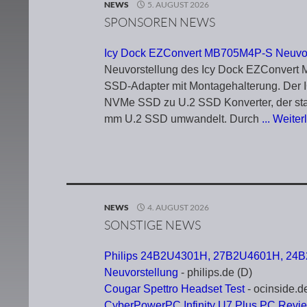
NEWS
5. AUGUST 2026
SPONSOREN NEWS
Icy Dock EZConvert MB705M4P-S Neuvor
Neuvorstellung des Icy Dock EZConver
SSD-Adapter mit Montagehalterung. Der
NVMe SSD zu U.2 SSD Konverter, der st
mm U.2 SSD umwandelt. Durch
... Weite
NEWS
4. AUGUST 2026
SONSTIGE NEWS
Philips 24B2U4301H, 27B2U4601H, 24
Neuvorstellung
- philips.de (D)
Cougar Spettro Headset Test
- ocinside.d
CyberPowerPC Infinity U7 Plus PC Revi