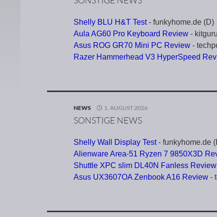
SONSTIGE NEWS
Shelly BLU H&T Test
- funkyhome.de (D)
Aula AG60 Pro Keyboard Review
- kitgur
Asus ROG GR70 Mini PC Review
- techp
Razer Hammerhead V3 HyperSpeed Rev
NEWS
1. AUGUST 2026
SONSTIGE NEWS
Shelly Wall Display Test
- funkyhome.de (
Alienware Area-51 Ryzen 7 9850X3D Re
Shuttle XPC slim DL40N Fanless Review
Asus UX3607OA Zenbook A16 Review
- 