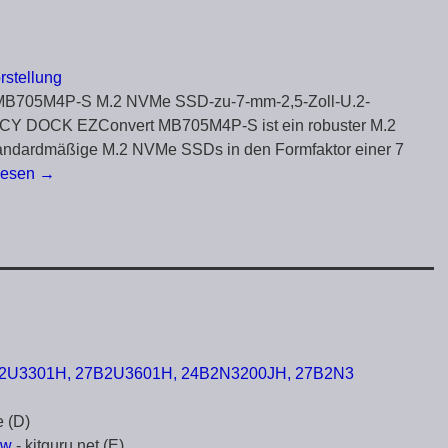
stellung
t MB705M4P-S M.2 NVMe SSD-zu-7-mm-2,5-Zoll-U.2-
 ICY DOCK EZConvert MB705M4P-S ist ein robuster M.2
andardmäßige M.2 NVMe SSDs in den Formfaktor einer 7
rlesen →
B2U3301H, 27B2U3601H, 24B2N3200JH, 27B2N3
e (D)
ew
- kitguru.net (E)