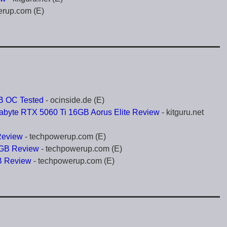
erup.com (E)
B OC Tested
- ocinside.de (E)
igabyte RTX 5060 Ti 16GB Aorus Elite Review
- kitguru.net
Review
- techpowerup.com (E)
6GB Review
- techpowerup.com (E)
GB Review
- techpowerup.com (E)