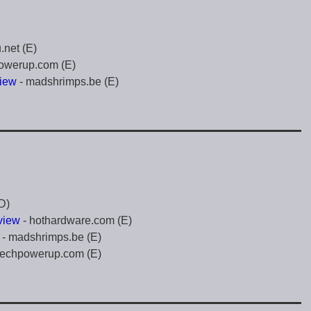
u.net (E)
owerup.com (E)
iew
- madshrimps.be (E)
D)
view
- hothardware.com (E)
- madshrimps.be (E)
techpowerup.com (E)