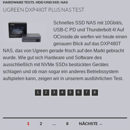
HARDWARE TESTS
,
HDD UND SSD
,
NAS
UGREEN DXP480T PLUS NAS TEST
Schnelles SSD NAS mit 10Gbit/s,
USB-C PD und Thunderbolt 4! Auf
OCinside.de werfen wir heute einen
genauen Blick auf das DXP480T
NAS, das von Ugreen gerade frisch auf den Markt gebracht
wurde. Wie gut sich Hardware und Software des
ausschließlich mit NVMe SSDs bestückten Gerätes
schlagen und ob man sogar ein anderes Betriebssystem
aufspielen kann, zeigen wir in unserem ausführlichen Test.
1
2
3
4
5
6
7
8
1
2
…
8
NÄCHSTE →