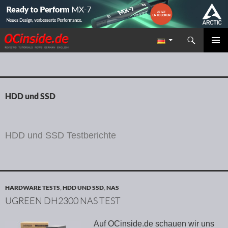
Suchen
Redaktion ocinside.de PC Hardware Portal
ZUM INHALT SPRINGEN
PRIMÄR
MENÜ
HDD und SSD
HDD und SSD Testberichte
HARDWARE TESTS
,
HDD UND SSD
,
NAS
UGREEN DH2300 NAS TEST
Auf OCinside.de schauen wir uns