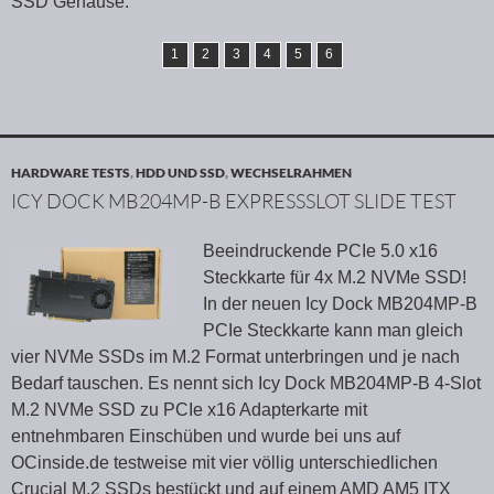
SSD Gehäuse.
1
2
3
4
5
6
HARDWARE TESTS
,
HDD UND SSD
,
WECHSELRAHMEN
ICY DOCK MB204MP-B EXPRESSSLOT SLIDE TEST
Beeindruckende PCIe 5.0 x16
Steckkarte für 4x M.2 NVMe SSD!
In der neuen Icy Dock MB204MP-B
PCIe Steckkarte kann man gleich
vier NVMe SSDs im M.2 Format unterbringen und je nach
Bedarf tauschen. Es nennt sich Icy Dock MB204MP-B 4-Slot
M.2 NVMe SSD zu PCIe x16 Adapterkarte mit
entnehmbaren Einschüben und wurde bei uns auf
OCinside.de testweise mit vier völlig unterschiedlichen
Crucial M.2 SSDs bestückt und auf einem AMD AM5 ITX