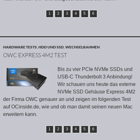
1
2
3
4
5
6
HARDWARE TESTS
,
HDD UND SSD
,
WECHSELRAHMEN
OWC EXPRESS 4M2 TEST
Bis zu vier PCIe NVMe SSDs und
USB-C Thunderbolt 3 Anbindung!
Wir schauen uns heute das externe
NVMe SSD Gehäuse Express 4M2
der Firma OWC genauer an und zeigen im folgenden Test
auf OCinside.de, wie und ob man damit seinen neuen Mac
erweitern kann.
1
2
3
4
5
6