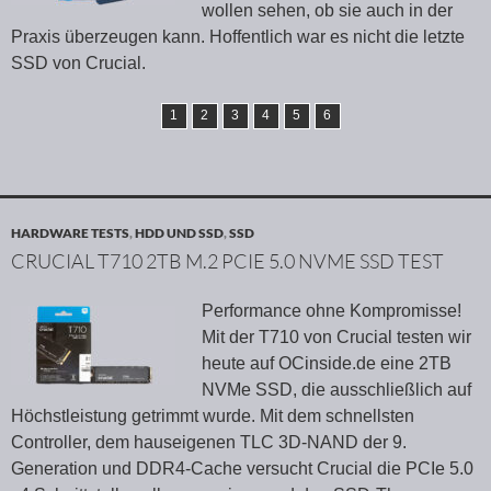
wollen sehen, ob sie auch in der
Praxis überzeugen kann. Hoffentlich war es nicht die letzte
SSD von Crucial.
1
2
3
4
5
6
HARDWARE TESTS
,
HDD UND SSD
,
SSD
CRUCIAL T710 2TB M.2 PCIE 5.0 NVME SSD TEST
Performance ohne Kompromisse!
Mit der T710 von Crucial testen wir
heute auf OCinside.de eine 2TB
NVMe SSD, die ausschließlich auf
Höchstleistung getrimmt wurde. Mit dem schnellsten
Controller, dem hauseigenen TLC 3D-NAND der 9.
Generation und DDR4-Cache versucht Crucial die PCIe 5.0