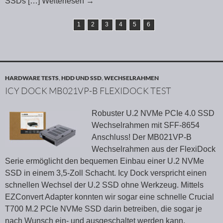
SSDs
[…] Weiterlesen
→
1
2
3
4
5
6
HARDWARE TESTS
,
HDD UND SSD
,
WECHSELRAHMEN
ICY DOCK MB021VP-B FLEXIDOCK TEST
Robuster U.2 NVMe PCIe 4.0 SSD
Wechselrahmen mit SFF-8654
Anschluss! Der MB021VP-B
Wechselrahmen aus der FlexiDock
Serie ermöglicht den bequemen Einbau einer U.2 NVMe
SSD in einem 3,5-Zoll Schacht. Icy Dock verspricht einen
schnellen Wechsel der U.2 SSD ohne Werkzeug. Mittels
EZConvert Adapter konnten wir sogar eine schnelle Crucial
T700 M.2 PCIe NVMe SSD darin betreiben, die sogar je
nach Wunsch ein- und ausgeschaltet werden kann.