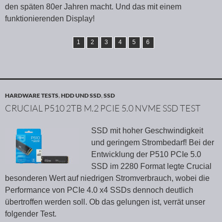
den späten 80er Jahren macht. Und das mit einem
funktionierenden Display!
1
2
3
4
5
6
HARDWARE TESTS
,
HDD UND SSD
,
SSD
CRUCIAL P510 2TB M.2 PCIE 5.0 NVME SSD TEST
SSD mit hoher Geschwindigkeit
und geringem Strombedarf! Bei der
Entwicklung der P510 PCIe 5.0
SSD im 2280 Format legte Crucial
besonderen Wert auf niedrigen Stromverbrauch, wobei die
Performance von PCIe 4.0 x4 SSDs dennoch deutlich
übertroffen werden soll. Ob das gelungen ist, verrät unser
folgender Test.