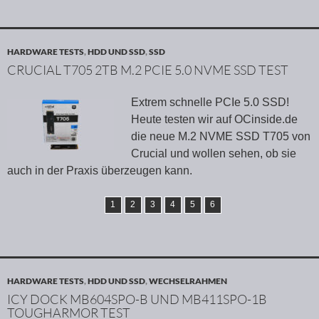
HARDWARE TESTS
,
HDD UND SSD
,
SSD
CRUCIAL T705 2TB M.2 PCIE 5.0 NVME SSD TEST
Extrem schnelle PCIe 5.0 SSD!
Heute testen wir auf OCinside.de
die neue M.2 NVME SSD T705 von
Crucial und wollen sehen, ob sie
auch in der Praxis überzeugen kann.
1
2
3
4
5
6
HARDWARE TESTS
,
HDD UND SSD
,
WECHSELRAHMEN
ICY DOCK MB604SPO-B UND MB411SPO-1B
TOUGHARMOR TEST