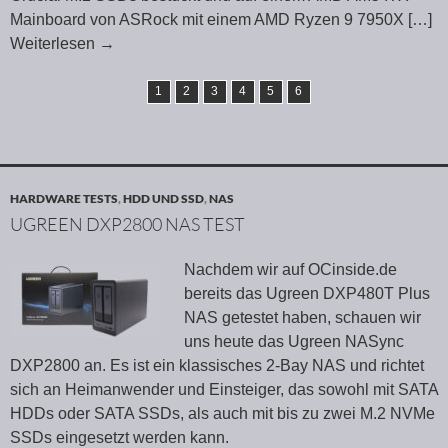
Mainboard von ASRock mit einem AMD Ryzen 9 7950X
[…]
Weiterlesen
→
1
2
3
4
5
6
HARDWARE TESTS
,
HDD UND SSD
,
NAS
UGREEN DXP2800 NAS TEST
Nachdem wir auf OCinside.de
bereits das Ugreen DXP480T Plus
NAS getestet haben, schauen wir
uns heute das Ugreen NASync
DXP2800 an. Es ist ein klassisches 2-Bay NAS und richtet
sich an Heimanwender und Einsteiger, das sowohl mit SATA
HDDs oder SATA SSDs, als auch mit bis zu zwei M.2 NVMe
SSDs eingesetzt werden kann.