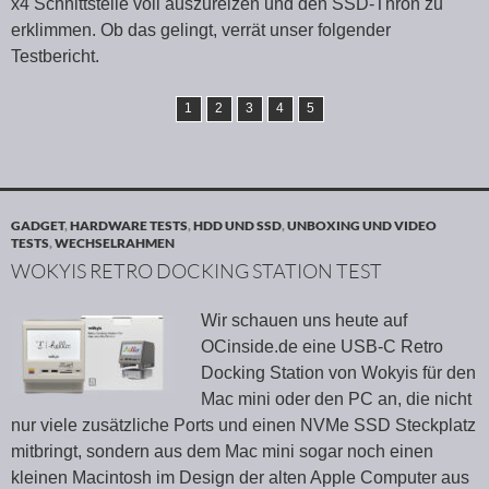
x4 Schnittstelle voll auszureizen und den SSD-Thron zu
erklimmen. Ob das gelingt, verrät unser folgender
Testbericht.
1
2
3
4
5
GADGET
,
HARDWARE TESTS
,
HDD UND SSD
,
UNBOXING UND VIDEO
TESTS
,
WECHSELRAHMEN
WOKYIS RETRO DOCKING STATION TEST
Wir schauen uns heute auf
OCinside.de eine USB-C Retro
Docking Station von Wokyis für den
Mac mini oder den PC an, die nicht
nur viele zusätzliche Ports und einen NVMe SSD Steckplatz
mitbringt, sondern aus dem Mac mini sogar noch einen
kleinen Macintosh im Design der alten Apple Computer aus