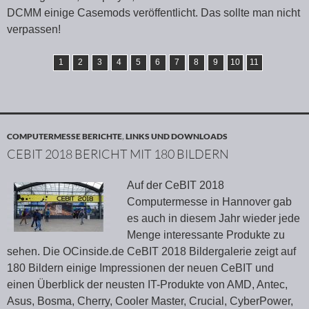
DCMM einige Casemods veröffentlicht. Das sollte man nicht
verpassen!
1
2
3
4
5
6
7
8
9
10
11
COMPUTERMESSE BERICHTE
,
LINKS UND DOWNLOADS
CEBIT 2018 BERICHT MIT 180 BILDERN
Auf der CeBIT 2018
Computermesse in Hannover gab
es auch in diesem Jahr wieder jede
Menge interessante Produkte zu
sehen. Die OCinside.de CeBIT 2018 Bildergalerie zeigt auf
180 Bildern einige Impressionen der neuen CeBIT und
einen Überblick der neusten IT-Produkte von AMD, Antec,
Asus, Bosma, Cherry, Cooler Master, Crucial, CyberPower,