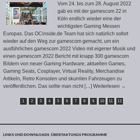
Vom 24. bis zum 28. August 2022
gab es mit der gamescom 22 in
Köln endlich wieder eine der
wichtigsten Gaming Messen
Europas. Das OCinside.de Team hat sich natürlich sofort
wieder auf den Weg zur gamescom gemacht, um ein
ausführliches gamescom 2022 Video mit eigener Musik und
einen gamescom 2022 Bericht mit knapp 300 gamescom
Bildern von neuer Gaming Hardware, aktuellen Games,
Gaming Seats, Cosplayer, Virtual Reality, Merchandise
Artikeln, Retro Konsolen und skurrilen Fahrzeugen zu
veröffentlichen. Das sollte man nicht
[…] Weiterlesen
→
1
2
3
4
5
6
7
8
9
10
11
12
LINKS UND DOWNLOADS
,
ÜBERTAKTUNGS PROGRAMME