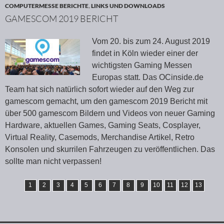
COMPUTERMESSE BERICHTE
,
LINKS UND DOWNLOADS
GAMESCOM 2019 BERICHT
Vom 20. bis zum 24. August 2019
findet in Köln wieder einer der
wichtigsten Gaming Messen
Europas statt. Das OCinside.de
Team hat sich natürlich sofort wieder auf den Weg zur
gamescom gemacht, um den gamescom 2019 Bericht mit
über 500 gamescom Bildern und Videos von neuer Gaming
Hardware, aktuellen Games, Gaming Seats, Cosplayer,
Virtual Reality, Casemods, Merchandise Artikel, Retro
Konsolen und skurrilen Fahrzeugen zu veröffentlichen. Das
sollte man nicht verpassen!
1
2
3
4
5
6
7
8
9
10
11
12
13