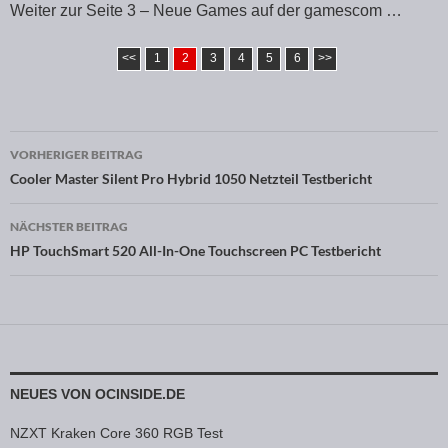
Weiter zur Seite 3 – Neue Games auf der gamescom …
<<
1
2
3
4
5
6
>>
VORHERIGER BEITRAG
Beitragsnavigation
Cooler Master Silent Pro Hybrid 1050 Netzteil Testbericht
NÄCHSTER BEITRAG
HP TouchSmart 520 All-In-One Touchscreen PC Testbericht
NEUES VON OCINSIDE.DE
NZXT Kraken Core 360 RGB Test