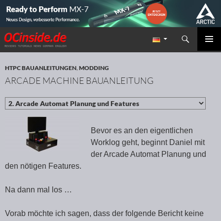
Suchen
Redaktion ocinside.de PC Hardware Portal
ZUM INHALT SPRINGEN
PRIMÄR
MENÜ
HTPC BAUANLEITUNGEN
,
MODDING
ARCADE MACHINE BAUANLEITUNG
Bevor es an den eigentlichen
Worklog geht, beginnt Daniel mit
der Arcade Automat Planung und
den nötigen Features.
Na dann mal los …
Vorab möchte ich sagen, dass der folgende Bericht keine