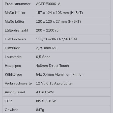
Produktnummer
ACFRE00061A
Maße Kühler
157 x 124 x 103 mm (HxBxT)
Maße Lüfter
120 x 120 x 27 mm (HxBxT)
Lüfterdrehzahl
200 – 2100 rpm
Luftdurchsatz
114,79 m3/h / 67,56 CFM
Luftdruck
2,75 mmH2O
Lautstärke
0,5 Sone
Heatpipes
4x6mm Direct Touch
Kühlkörper
54x 0,4mm Aluminium Finnen
Verbrauchswerte
12 V / 0,13 A pro Lüfter
Anschlussart
4 Pin PWM
TDP
bis zu 210W
Gewicht
847g