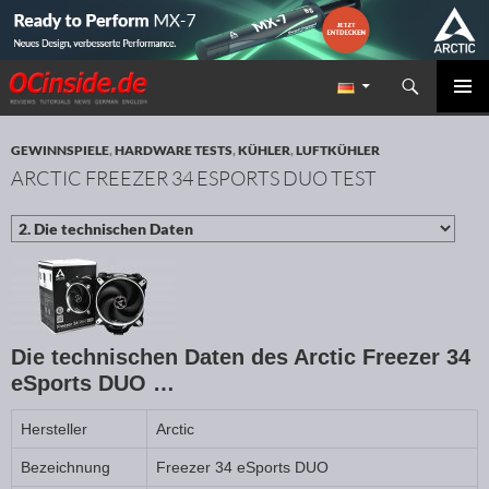
Suchen
Redaktion ocinside.de PC Hardware Portal
ZUM INHALT SPRINGEN
PRIMÄR
MENÜ
GEWINNSPIELE
,
HARDWARE TESTS
,
KÜHLER
,
LUFTKÜHLER
ARCTIC FREEZER 34 ESPORTS DUO TEST
Die technischen Daten des Arctic Freezer 34
eSports DUO …
Hersteller
Arctic
Bezeichnung
Freezer 34 eSports DUO