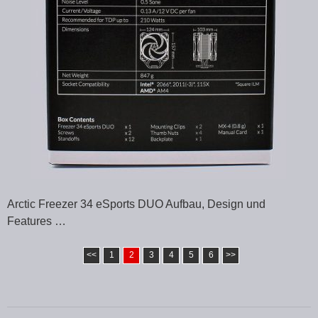
Arctic Freezer 34 eSports DUO Aufbau, Design und
Features …
<<
1
2
3
4
5
6
>>