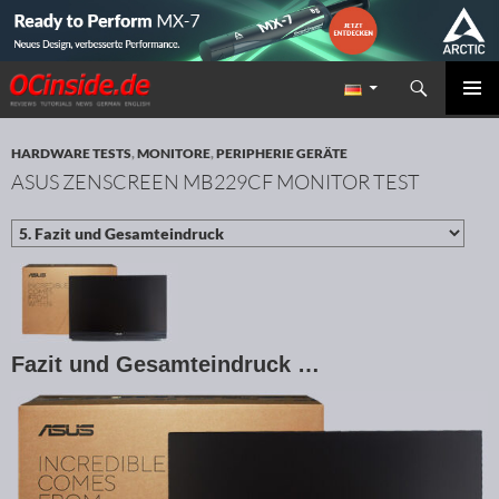
Suchen
Redaktion ocinside.de PC Hardware Portal
ZUM INHALT SPRINGEN
PRIMÄR
MENÜ
HARDWARE TESTS
,
MONITORE
,
PERIPHERIE GERÄTE
ASUS ZENSCREEN MB229CF MONITOR TEST
Fazit und Gesamteindruck …