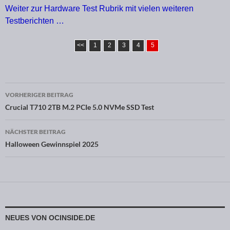
Weiter zur Hardware Test Rubrik mit vielen weiteren
Testberichten …
<<
1
2
3
4
5
VORHERIGER BEITRAG
Beitragsnavigation
Crucial T710 2TB M.2 PCIe 5.0 NVMe SSD Test
NÄCHSTER BEITRAG
Halloween Gewinnspiel 2025
NEUES VON OCINSIDE.DE