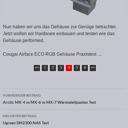
Nun haben wir uns das Gehäuse zur Genüge betrachtet.
Jetzt wollen wir Hardware einbauen und testen wie das
Gehäuse performed.
Cougar Airface ECO RGB Gehäuse Praxistest …
<<
1
2
3
4
5
6
>>
VORHERIGER BEITRAG
Beitragsnavigation
Arctic MX-4 vs MX-6 vs MX-7 Wärmeleitpasten Test
NÄCHSTER BEITRAG
Ugreen DH2300 NAS Test