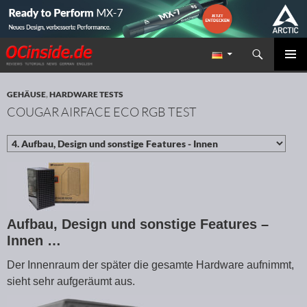
Suchen
Redaktion ocinside.de PC Hardware Portal
ZUM INHALT SPRINGEN
PRIMÄR
MENÜ
GEHÄUSE
,
HARDWARE TESTS
COUGAR AIRFACE ECO RGB TEST
Aufbau, Design und sonstige Features –
Innen …
Der Innenraum der später die gesamte Hardware aufnimmt,
sieht sehr aufgeräumt aus.