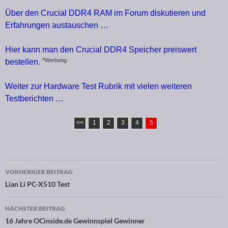
Über den Crucial DDR4 RAM im Forum diskutieren und
Erfahrungen austauschen …
Hier kann man den Crucial DDR4 Speicher preiswert
*Werbung
bestellen.
Weiter zur Hardware Test Rubrik mit vielen weiteren
Testberichten …
<<
1
2
3
4
5
VORHERIGER BEITRAG
Beitragsnavigation
Lian Li PC-X510 Test
NÄCHSTER BEITRAG
16 Jahre OCinside.de Gewinnspiel Gewinner