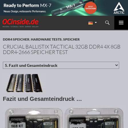
Suchen
Redaktion ocinside.de PC Hardware Portal
ZUM INHALT SPRINGEN
PRIMÄR
MENÜ
DDR4 SPEICHER
,
HARDWARE TESTS
,
SPEICHER
CRUCIAL BALLISTIX TACTICAL 32GB DDR4 4X 8GB
DDR4-2666 SPEICHER TEST
Fazit und Gesamteindruck …