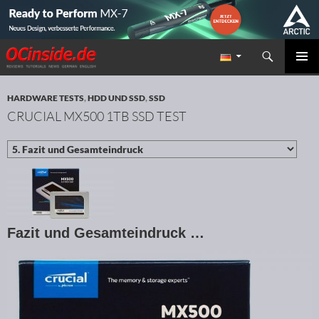
Suchen
Redaktion ocinside.de PC Hardware Portal
ZUM INHALT SPRINGEN
PRIMÄR
MENÜ
HARDWARE TESTS
,
HDD UND SSD
,
SSD
CRUCIAL MX500 1TB SSD TEST
Fazit und Gesamteindruck …