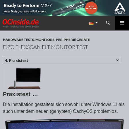
Suchen
Redaktion ocinside.de PC Hardware Portal
ZUM INHALT SPRINGEN
PRIMÄR
MENÜ
HARDWARE TESTS
,
MONITORE
,
PERIPHERIE GERÄTE
EIZO FLEXSCAN FLT MONITOR TEST
Praxistest …
Die Installation gestaltete sich sowohl unter Windows 11 als
auch unter dem neuen (gehypten) CachyOS problemlos.