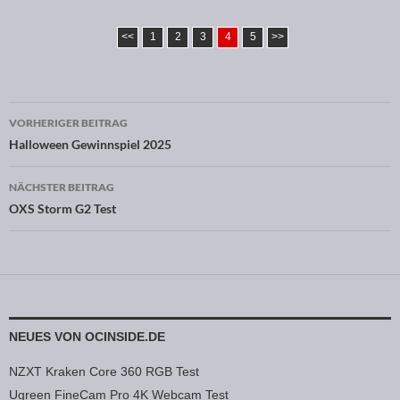
<<
1
2
3
4
5
>>
VORHERIGER BEITRAG
Beitragsnavigation
Halloween Gewinnspiel 2025
NÄCHSTER BEITRAG
OXS Storm G2 Test
NEUES VON OCINSIDE.DE
NZXT Kraken Core 360 RGB Test
Ugreen FineCam Pro 4K Webcam Test