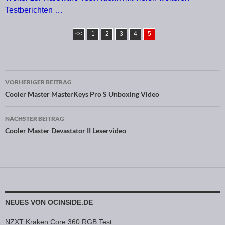
Testberichten …
<<
1
2
3
4
5
VORHERIGER BEITRAG
Beitragsnavigation
Cooler Master MasterKeys Pro S Unboxing Video
NÄCHSTER BEITRAG
Cooler Master Devastator II Leservideo
NEUES VON OCINSIDE.DE
NZXT Kraken Core 360 RGB Test