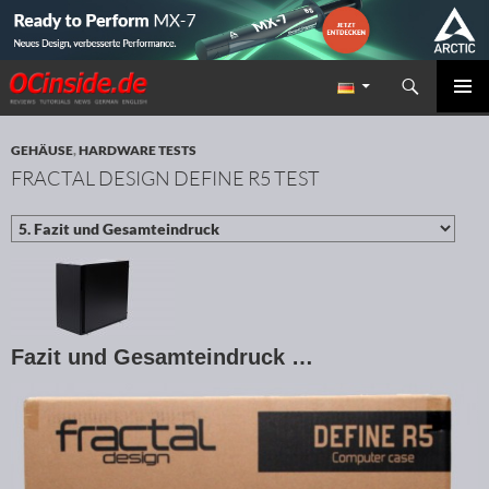
Suchen
Redaktion ocinside.de PC Hardware Portal
ZUM INHALT SPRINGEN
PRIMÄR
MENÜ
GEHÄUSE
,
HARDWARE TESTS
FRACTAL DESIGN DEFINE R5 TEST
Fazit und Gesamteindruck …