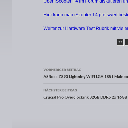
Über iScooter T4 im Forum diskutieren 
Hier kann man iScooter T4 preiswert beste
Weiter zur Hardware Test Rubrik mit viel
<<
VORHERIGER BEITRAG
Beitragsnavigation
ASRock Z890 Lightning WiFi LGA 1851 Mainbo
NÄCHSTER BEITRAG
Crucial Pro Overclocking 32GB DDR5 2x 16GB