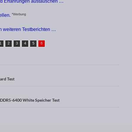
und Erfahrungen austauschen …
*Werbung
llen.
en weiteren Testberichten …
1
2
3
4
5
6
ard Test
 DDR5-6400 White Speicher Test