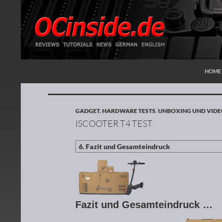
ZUM I
Suchen
Redaktion ocinside.de PC Hardware Portal
HOME
GADGET
,
HARDWARE TESTS
,
UNBOXING UND VIDE
ISCOOTER T4 TEST
Fazit und Gesamteindruck …