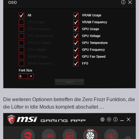
Die weiteren Optionen betreffen die Zero Frozr Funktion, die
die Lüfter in Idle Modus komplett abschaltet …