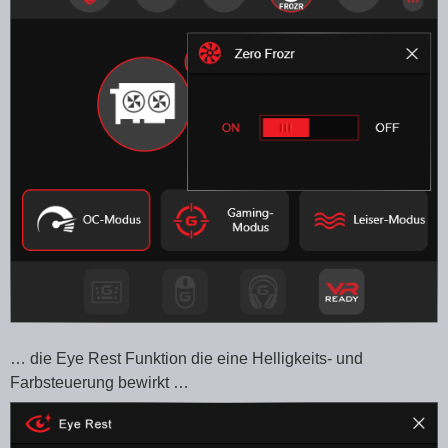
… die Eye Rest Funktion die eine Helligkeits- und
Farbsteuerung bewirkt …