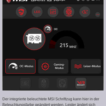
Der integrierte beleuchtete MSI Schriftzug kann hier in der
Beleuchtungsfarbe geändert werden. Leider ändert sich