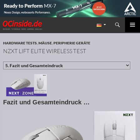
Suchen
Redaktion ocinside.de PC Hardware Portal
ZUM INHALT SPRINGEN
PRIMÄR
MENÜ
HARDWARE TESTS
,
MÄUSE
,
PERIPHERIE GERÄTE
NZXT LIFT ELITE WIRELESS TEST
Fazit und Gesamteindruck …