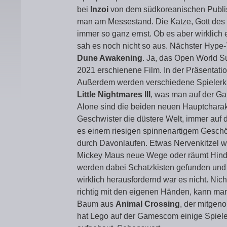
bei
Inzoi
von dem südkoreanischen Publishe
man am Messestand. Die Katze, Gott des Sp
immer so ganz ernst. Ob es aber wirklich 
sah es noch nicht so aus. Nächster Hype-T
Dune Awakening
. Ja, das Open World 
2021 erschienene Film. In der Präsentatio
Außerdem werden verschiedene Spielerkla
Little Nightmares III
, was man auf der G
Alone sind die beiden neuen Hauptcharakte
Geschwister die düstere Welt, immer auf
es einem riesigen spinnenartigem Gesch
durch Davonlaufen. Etwas Nervenkitzel w
Mickey Maus neue Wege oder räumt Hinde
werden dabei Schatzkisten gefunden und 
wirklich herausfordernd war es nicht. Nic
richtig mit den eigenen Händen, kann m
Baum aus
Animal Crossing
, der mitgen
hat Lego auf der Gamescom einige Spiele