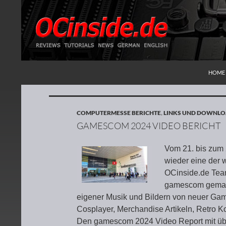
ZUM I
Suchen
Redaktion ocinside.de PC Hardware Portal
HOME
COMPUTERMESSE BERICHTE
,
LINKS UND DOWNL
GAMESCOM 2024 VIDEO BERICHT
Vom 21. bis zum 
wieder eine der 
OCinside.de Team
gamescom gemach
eigener Musik und Bildern von neuer G
Cosplayer, Merchandise Artikeln, Retro K
Den gamescom 2024 Video Report mit über