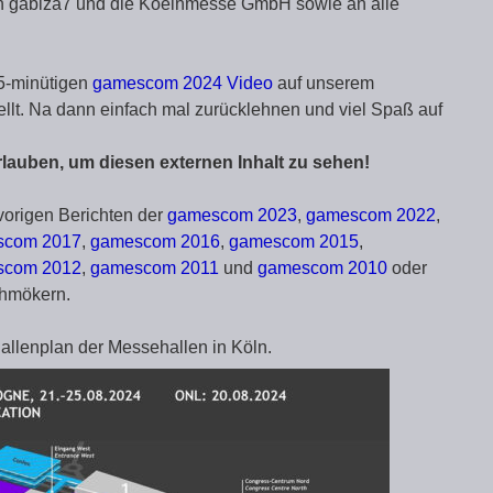
an gabiza7 und die Koelnmesse GmbH sowie an alle
5-minütigen
gamescom 2024 Video
auf unserem
t. Na dann einfach mal zurücklehnen und viel Spaß auf
rlauben, um diesen externen Inhalt zu sehen!
vorigen Berichten der
gamescom 2023
,
gamescom 2022
,
scom 2017
,
gamescom 2016
,
gamescom 2015
,
scom 2012
,
gamescom 2011
und
gamescom 2010
oder
hmökern.
allenplan der Messehallen in Köln.