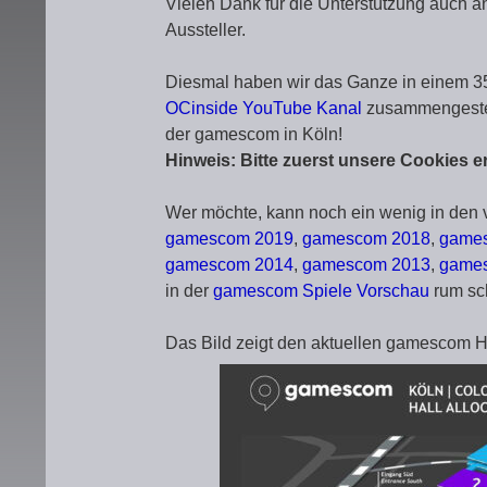
Vielen Dank für die Unterstützung auch 
Aussteller.
Diesmal haben wir das Ganze in einem 3
OCinside YouTube Kanal
zusammengestell
der gamescom in Köln!
Hinweis: Bitte zuerst unsere Cookies e
Wer möchte, kann noch ein wenig in den 
gamescom 2019
,
gamescom 2018
,
game
gamescom 2014
,
gamescom 2013
,
game
in der
gamescom Spiele Vorschau
rum sc
Das Bild zeigt den aktuellen gamescom H