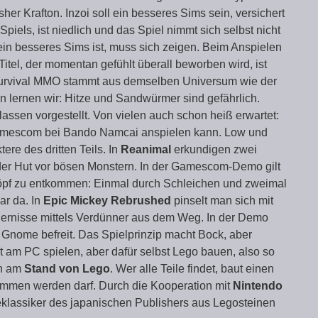
r Krafton. Inzoi soll ein besseres Sims sein, versichert
iels, ist niedlich und das Spiel nimmt sich selbst nicht
ein besseres Sims ist, muss sich zeigen. Beim Anspielen
itel, der momentan gefühlt überall beworben wird, ist
Survival MMO stammt aus demselben Universum wie der
n lernen wir: Hitze und Sandwürmer sind gefährlich.
ssen vorgestellt. Von vielen auch schon heiß erwartet:
amescom bei Bando Namcai anspielen kann. Low und
re des dritten Teils. In
Reanimal
erkundigen zwei
 der Hut vor bösen Monstern. In der Gamescom-Demo gilt
öpf zu entkommen: Einmal durch Schleichen und zweimal
ar da. In
Epic Mickey Rebrushed
pinselt man sich mit
rnisse mittels Verdünner aus dem Weg. In der Demo
Gnome befreit. Das Spielprinzip macht Bock, aber
ht am PC spielen, aber dafür selbst Lego bauen, also so
an am
Stand von Lego
. Wer alle Teile findet, baut einen
ommen werden darf. Durch die Kooperation mit
Nintendo
klassiker des japanischen Publishers aus Legosteinen