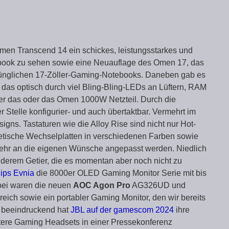
men Transcend 14 ein schickes, leistungsstarkes und
book zu sehen sowie eine Neuauflage des Omen 17, das
sprünglichen 17-Zöller-Gaming-Notebooks. Daneben gab es
as optisch durch viel Bling-Bling-LEDs an Lüftern, RAM
er das oder das Omen 1000W Netzteil. Durch die
Stelle konfigurier- und auch übertaktbar. Vermehrt im
s. Tastaturen wie die Alloy Rise sind nicht nur Hot-
tische Wechselplatten in verschiedenen Farben sowie
 mehr an die eigenen Wünsche angepasst werden. Niedlich
derem Getier, die es momentan aber noch nicht zu
lips Evnia
die 8000er OLED Gaming Monitor Serie mit bis
bei waren die neuen
AOC Agon Pro
AG326UD und
ch sowie ein portabler Gaming Monitor, den wir bereits
r beeindruckend hat
JBL auf der gamescom 2024
ihre
tere Gaming Headsets in einer Pressekonferenz