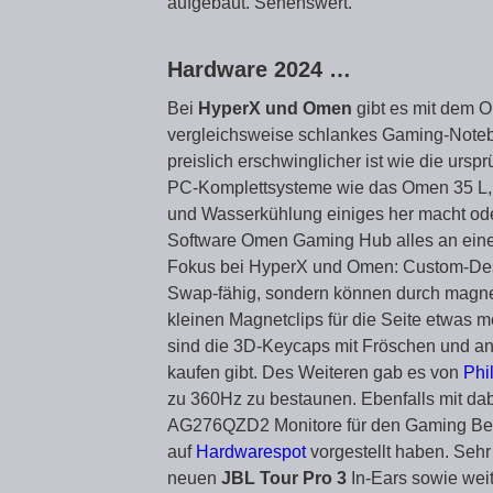
aufgebaut. Sehenswert.
Hardware 2024 …
Bei
HyperX und Omen
gibt es mit dem O
vergleichsweise schlankes Gaming-Note
preislich erschwinglicher ist wie die ur
PC-Komplettsysteme wie das Omen 35 L, d
und Wasserkühlung einiges her macht od
Software Omen Gaming Hub alles an einer 
Fokus bei HyperX und Omen: Custom-Design
Swap-fähig, sondern können durch magne
kleinen Magnetclips für die Seite etwas
sind die 3D-Keycaps mit Fröschen und an
kaufen gibt. Des Weiteren gab es von
Phi
zu 360Hz zu bestaunen. Ebenfalls mit da
AG276QZD2 Monitore für den Gaming Berei
auf
Hardwarespot
vorgestellt haben. Seh
neuen
JBL Tour Pro 3
In-Ears sowie wei