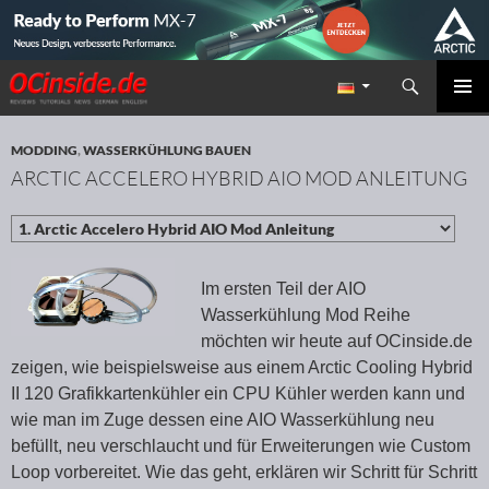
Suchen
Redaktion ocinside.de PC Hardware Portal
ZUM INHALT SPRINGEN
PRIMÄR
MENÜ
MODDING
,
WASSERKÜHLUNG BAUEN
ARCTIC ACCELERO HYBRID AIO MOD ANLEITUNG
Im ersten Teil der AIO
Wasserkühlung Mod Reihe
möchten wir heute auf OCinside.de
zeigen, wie beispielsweise aus einem Arctic Cooling Hybrid
II 120 Grafikkartenkühler ein CPU Kühler werden kann und
wie man im Zuge dessen eine AIO Wasserkühlung neu
befüllt, neu verschlaucht und für Erweiterungen wie Custom
Loop vorbereitet. Wie das geht, erklären wir Schritt für Schritt