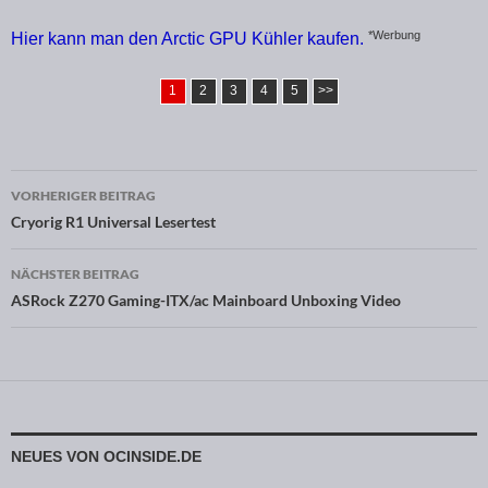
*Werbung
Hier kann man den Arctic GPU Kühler kaufen.
1
2
3
4
5
>>
VORHERIGER BEITRAG
Beitragsnavigation
Cryorig R1 Universal Lesertest
NÄCHSTER BEITRAG
ASRock Z270 Gaming-ITX/ac Mainboard Unboxing Video
NEUES VON OCINSIDE.DE