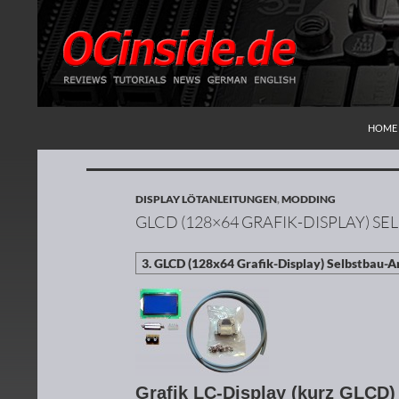
ZUM I
Suchen
Redaktion ocinside.de PC Hardware Portal
HOME
DISPLAY LÖTANLEITUNGEN
,
MODDING
GLCD (128×64 GRAFIK-DISPLAY) 
Grafik LC-Display (kurz GLCD)