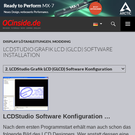
Suchen
Redaktion ocinside.de PC Hardware Portal
ZUM INHALT SPRINGEN
PRIMÄR
MENÜ
DISPLAY LÖTANLEITUNGEN
,
MODDING
LCDSTUDIO GRAFIK LCD (GLCD) SOFTWARE
INSTALLATION
LCDStudio Software Konfiguration …
Nach dem ersten Programmstart erhält man auch schon das
folgende Bild des LCD Designers. Wer anstatt dessen eine