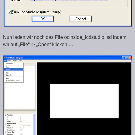
Nun laden wir noch das File ocinside_lcdstudio.lsd indem
wir auf „File“ -> „Open“ klicken …