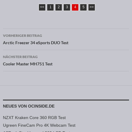
<<
1
2
3
4
5
>>
VORHERIGER BEITRAG
Beitragsnavigation
Arctic Freezer 34 eSports DUO Test
NÄCHSTER BEITRAG
Cooler Master MH751 Test
NEUES VON OCINSIDE.DE
NZXT Kraken Core 360 RGB Test
Ugreen FineCam Pro 4K Webcam Test