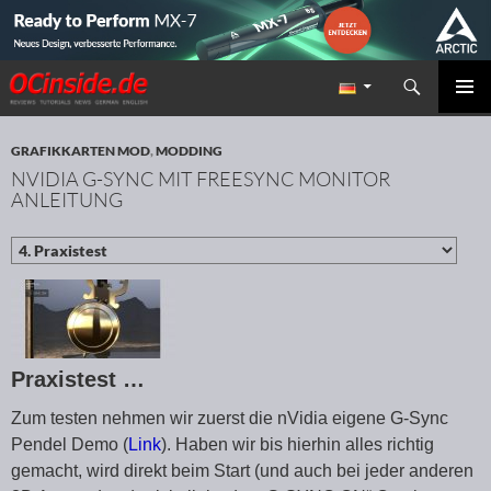
Suchen
Redaktion ocinside.de PC Hardware Portal
ZUM INHALT SPRINGEN
PRIMÄR
MENÜ
GRAFIKKARTEN MOD
,
MODDING
NVIDIA G-SYNC MIT FREESYNC MONITOR
ANLEITUNG
Praxistest …
Zum testen nehmen wir zuerst die nVidia eigene G-Sync
Pendel Demo (
Link
). Haben wir bis hierhin alles richtig
gemacht, wird direkt beim Start (und auch bei jeder anderen