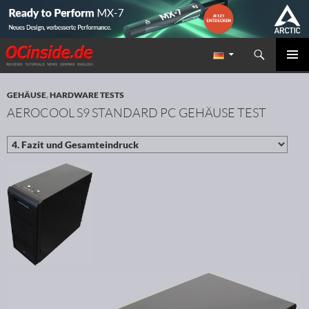
Suchen
Redaktion ocinside.de PC Hardware Portal
ZUM INHALT SPRINGEN
PRIMÄR
MENÜ
GEHÄUSE
,
HARDWARE TESTS
AEROCOOL S9 STANDARD PC GEHÄUSE TEST