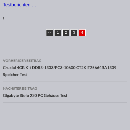
Testberichten …
!
<<
1
2
3
4
VORHERIGER BEITRAG
Beitragsnavigation
Crucial 4GB Kit DDR3-1333/PC3-10600 CT2KIT25664BA1339
Speicher Test
NÄCHSTER BEITRAG
Gigabyte iSolo 230 PC Gehäuse Test