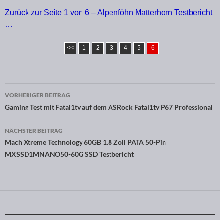
Zurück zur Seite 1 von 6 – Alpenföhn Matterhorn Testbericht
…
<<
1
2
3
4
5
6
VORHERIGER BEITRAG
Beitragsnavigation
Gaming Test mit Fatal1ty auf dem ASRock Fatal1ty P67 Professional
NÄCHSTER BEITRAG
Mach Xtreme Technology 60GB 1.8 Zoll PATA 50-Pin
MXSSD1MNANO50-60G SSD Testbericht