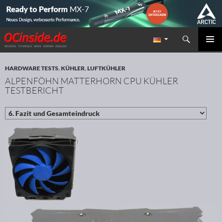
Suchen
Redaktion ocinside.de PC Hardware Portal
ZUM INHALT SPRINGEN
PRIMÄR
MENÜ
HARDWARE TESTS
,
KÜHLER
,
LUFTKÜHLER
ALPENFÖHN MATTERHORN CPU KÜHLER
TESTBERICHT