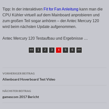
Tipp: In der interaktiven
Fit for Fan Anleitung
kann man die
CPU Kühler virtuell auf dem Mainboard anprobieren und
zum großen Teil sogar anhören – der Antec Mercury 120
wird beim nächsten Update aufgenommen.
Antec Mercury 120 Testaufbau und Ergebnisse …
<<
1
2
3
4
5
6
>>
VORHERIGER BEITRAG
Beitragsnavigation
Alienboard Hoverboard Test Video
NÄCHSTER BEITRAG
gamescom 2017 Bericht