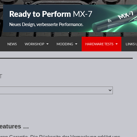
NHALT SPRINGEN
NEWS
WORKSHOP
MODDING
HARDWARE TESTS
LINKS
T
Features …