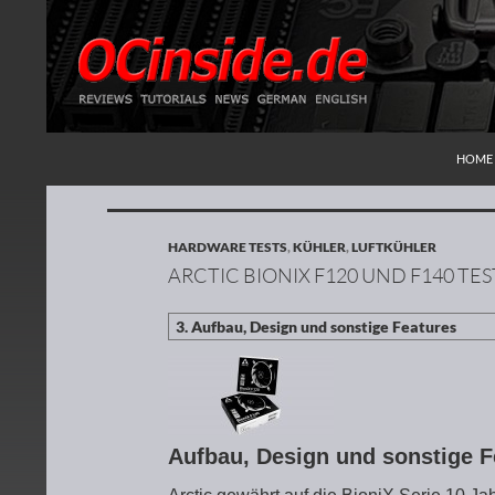
ZUM I
Suchen
Redaktion ocinside.de PC Hardware Portal
HOME
HARDWARE TESTS
,
KÜHLER
,
LUFTKÜHLER
ARCTIC BIONIX F120 UND F140 TES
Aufbau, Design und sonstige 