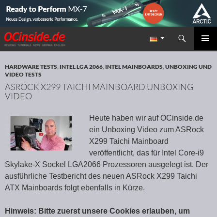
Suchen
Redaktion ocinside.de PC Hardware Portal
ZUM INHALT SPRINGEN
PRIMÄR
MENÜ
HARDWARE TESTS
,
INTEL LGA 2066
,
INTEL MAINBOARDS
,
UNBOXING UND
VIDEO TESTS
ASROCK X299 TAICHI MAINBOARD UNBOXING
VIDEO
Heute haben wir auf OCinside.de
ein Unboxing Video zum ASRock
X299 Taichi Mainboard
veröffentlicht, das für Intel Core-i9
Skylake-X Sockel LGA2066 Prozessoren ausgelegt ist. Der
ausführliche Testbericht des neuen ASRock X299 Taichi
ATX Mainboards folgt ebenfalls in Kürze.
Hinweis: Bitte zuerst unsere Cookies erlauben, um