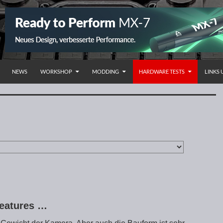
NHALT SPRINGEN
NEWS
WORKSHOP
MODDING
HARDWARE TESTS
LINKS
Features …