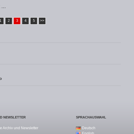
t …
1
2
3
4
5
>>
o
ND NEWSLETTER
SPRACHAUSWAHL
e Archiv und Newsletter
Deutsch
English