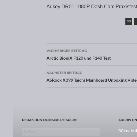
Aukey DR01 1080P Dash Cam Praxistes
<<
VORHERIGER BEITRAG
Beitragsnavigation
Arctic BioniX F120 und F140 Test
NÄCHSTER BEITRAG
ASRock X399 Taichi Mainboard Unboxing Vide
REDAKTION OCINSIDE.DE SUCHE
ARCHIV U
Suchen nach:
OCinside.d