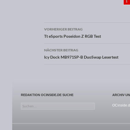
1
VORHERIGER BEITRAG
Beitragsnavigation
Tt eSports Poseidon Z RGB Test
NÄCHSTER BEITRAG
Icy Dock MB971SP-B DuoSwap Lesertest
REDAKTION OCINSIDE.DE SUCHE
ARCHIV U
Suchen nach:
OCinside.d