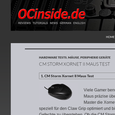
ZUM I
Suchen
Redaktion ocinside.de PC Hardware Portal
HOME
HARDWARE TESTS
,
MÄUSE
,
PERIPHERIE GERÄTE
CM STORM XORNET II MAUS TEST
Viele Gamer benu
Maus präzise übe
Master die Xorne
speziell für den Claw Grip optimiert und b
Gefechte zu überstehen. Ob die CM Storm X