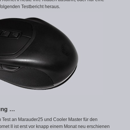
folgenden Testbericht heraus.
zung …
m Test an Marauder25 und Cooler Master für den
net II ist erst vor knapp einem Monat neu erschienen