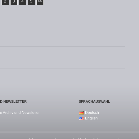
2
3
4
5
>>
ND NEWSLETTER
SPRACHAUSWAHL
e Archiv und Newsletter
Deutsch
English