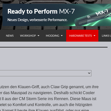
NHALT SPRINGEN
NEWS
WORKSHOP
MODDING
HARDWARE TESTS
LINKS
tzen den Klauen-Griff, auch Claw Grip genannt, um ihre
r das Mauspad zu navigieren. Deshalb schickt Cooler
t II aus der CM Storm Serie ins Rennen. Diese Maus ist
ietet so Komfort und Kontrolle, um auch die hitzigsten
ornet II heute ihre Klauen ausfährt, oder nur eine