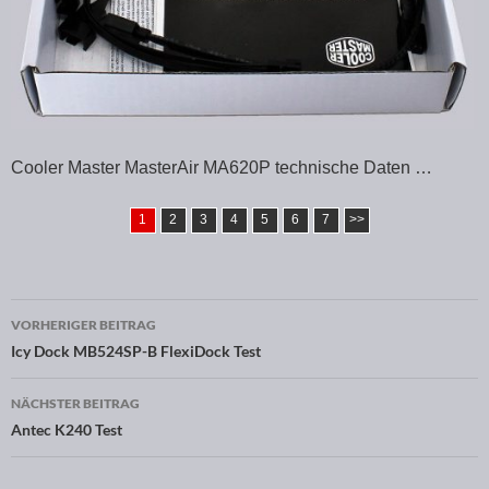
Cooler Master MasterAir MA620P technische Daten …
1
2
3
4
5
6
7
>>
VORHERIGER BEITRAG
Beitragsnavigation
Icy Dock MB524SP-B FlexiDock Test
NÄCHSTER BEITRAG
Antec K240 Test