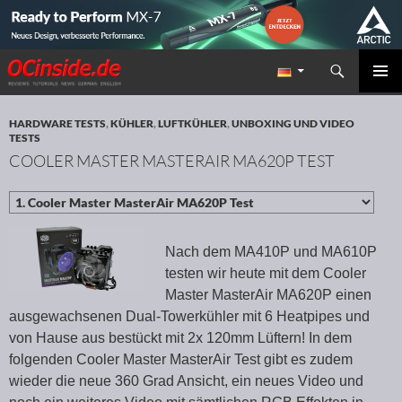
Suchen
Redaktion ocinside.de PC Hardware Portal
ZUM INHALT SPRINGEN
PRIMÄR
MENÜ
HARDWARE TESTS
,
KÜHLER
,
LUFTKÜHLER
,
UNBOXING UND VIDEO
TESTS
COOLER MASTER MASTERAIR MA620P TEST
Nach dem MA410P und MA610P
testen wir heute mit dem Cooler
Master MasterAir MA620P einen
ausgewachsenen Dual-Towerkühler mit 6 Heatpipes und
von Hause aus bestückt mit 2x 120mm Lüftern! In dem
folgenden Cooler Master MasterAir Test gibt es zudem
wieder die neue 360 Grad Ansicht, ein neues Video und