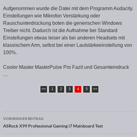
Aufgenommen wurde die Datei mit dem Programm Audacity.
Einstellungen wie Mikrofon Verstärkung oder
Rauschunterdrückung boten die generischen Windows
Treiber nicht. Dadurch ist die Aufnahme bei Standard
Einstellungen etwas leiser als bei anderen Headsets mit
klassischem Arm, selbst bei einer Lautstärkeeinstellung von
100%.
Cooler Master MasterPulse Pro Fazit und Gesamteindruck
…
<<
1
2
3
4
5
>>
VORHERIGER BEITRAG
Beitragsnavigation
ASRock X99 Professional Gaming i7 Mainboard Test