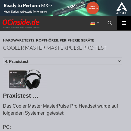
Suchen
Redaktion ocinside.de PC Hardware Portal
ZUM INHALT SPRINGEN
PRIMÄR
MENÜ
HARDWARE TESTS
,
KOPFHÖRER
,
PERIPHERIE GERÄTE
COOLER MASTER MASTERPULSE PRO TEST
Praxistest …
Das Cooler Master MasterPulse Pro Headset wurde auf
folgenden Systemen getestet:
PC: