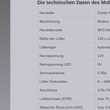
Die technischen Daten des M
Hersteller
Cooler 
Bezeichnung
Mobius
Herstellercode
MFZ-M2
Maße der Lüfter
120 x 1
Lüfterlager
hydrody
Nennspannung
12V
Nennspannung LED
5V
Stromaufnahme
0,35A
Lüfter Drehzahlen
0 – 240
Anschlüsse
4 Pin P
Luftdurchsatz (CFM)
max 75
Statischer Druck (mm-H2O)
max 3,