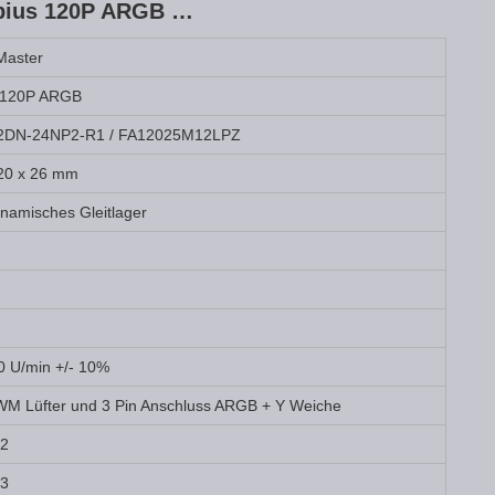
obius 120P ARGB …
Master
 120P ARGB
DN-24NP2-R1 / FA12025M12LPZ
20 x 26 mm
namisches Gleitlager
0 U/min +/- 10%
WM Lüfter und 3 Pin Anschluss ARGB + Y Weiche
,2
63