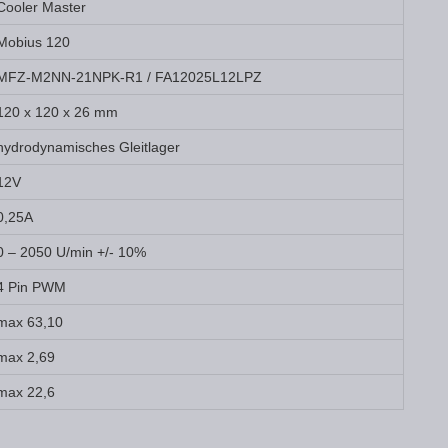
Cooler Master
Mobius 120
MFZ-M2NN-21NPK-R1 / FA12025L12LPZ
120 x 120 x 26 mm
hydrodynamisches Gleitlager
12V
0,25A
0 – 2050 U/min +/- 10%
4 Pin PWM
max 63,10
max 2,69
max 22,6