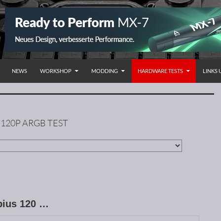
NHALT SPRINGEN
NEWS
WORKSHOP
MODDING
HARDWARE TESTS
LINKS
120P ARGB TEST
bius 120 …