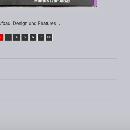
fbau, Design und Features …
2
3
4
5
6
7
>>