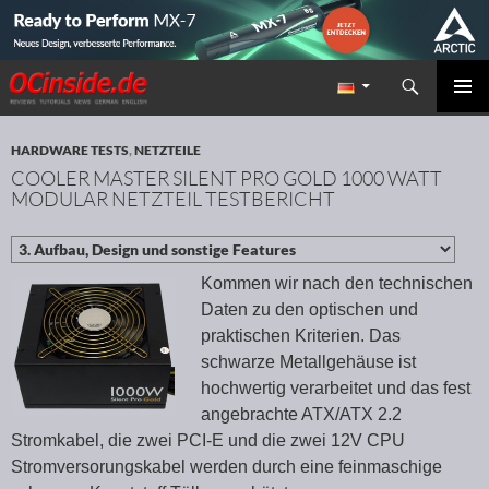
Suchen
Redaktion ocinside.de PC Hardware Portal
ZUM INHALT SPRINGEN
PRIMÄR
MENÜ
HARDWARE TESTS
,
NETZTEILE
COOLER MASTER SILENT PRO GOLD 1000 WATT
MODULAR NETZTEIL TESTBERICHT
Kommen wir nach den technischen
Daten zu den optischen und
praktischen Kriterien. Das
schwarze Metallgehäuse ist
hochwertig verarbeitet und das fest
angebrachte ATX/ATX 2.2
Stromkabel, die zwei PCI-E und die zwei 12V CPU
Stromversorungskabel werden durch eine feinmaschige