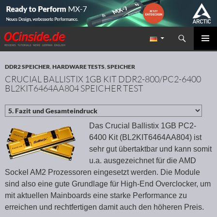
Suchen
Redaktion ocinside.de PC Hardware Portal
ZUM INHALT SPRINGEN
PRIMÄR
MENÜ
DDR2 SPEICHER
,
HARDWARE TESTS
,
SPEICHER
CRUCIAL BALLISTIX 1GB KIT DDR2-800/PC2-6400
BL2KIT6464AA804 SPEICHER TEST
Das Crucial Ballistix 1GB PC2-
6400 Kit (BL2KIT6464AA804) ist
sehr gut übertaktbar und kann somit
u.a. ausgezeichnet für die AMD
Sockel AM2 Prozessoren eingesetzt werden. Die Module
sind also eine gute Grundlage für High-End Overclocker, um
mit aktuellen Mainboards eine starke Performance zu
erreichen und rechtfertigen damit auch den höheren Preis.