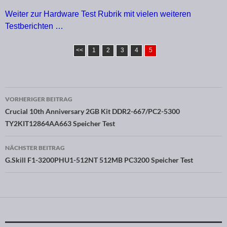
Weiter zur Hardware Test Rubrik mit vielen weiteren
Testberichten …
<<
1
2
3
4
5
VORHERIGER BEITRAG
Beitragsnavigation
Crucial 10th Anniversary 2GB Kit DDR2-667/PC2-5300
TY2KIT12864AA663 Speicher Test
NÄCHSTER BEITRAG
G.Skill F1-3200PHU1-512NT 512MB PC3200 Speicher Test