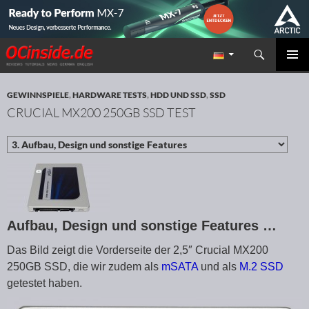
Suchen
Redaktion ocinside.de PC Hardware Portal
ZUM INHALT SPRINGEN
PRIMÄR
MENÜ
GEWINNSPIELE
,
HARDWARE TESTS
,
HDD UND SSD
,
SSD
CRUCIAL MX200 250GB SSD TEST
Aufbau, Design und sonstige Features …
Das Bild zeigt die Vorderseite der 2,5″ Crucial MX200
250GB SSD, die wir zudem als
mSATA
und als
M.2 SSD
getestet haben.