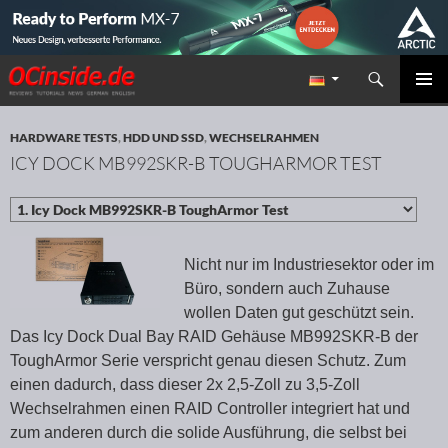
Suchen
Redaktion ocinside.de PC Hardware Portal
ZUM INHALT SPRINGEN
PRIMÄR
MENÜ
HARDWARE TESTS
,
HDD UND SSD
,
WECHSELRAHMEN
ICY DOCK MB992SKR-B TOUGHARMOR TEST
Nicht nur im Industriesektor oder im
Büro, sondern auch Zuhause
wollen Daten gut geschützt sein.
Das Icy Dock Dual Bay RAID Gehäuse MB992SKR-B der
ToughArmor Serie verspricht genau diesen Schutz. Zum
einen dadurch, dass dieser 2x 2,5-Zoll zu 3,5-Zoll
Wechselrahmen einen RAID Controller integriert hat und
zum anderen durch die solide Ausführung, die selbst bei