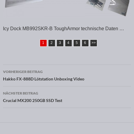
Icy Dock MB992SKR-B ToughArmor technische Daten …
1
2
3
4
5
6
>>
VORHERIGER BEITRAG
Beitragsnavigation
Hakko FX-888D Lötstation Unboxing Video
NÄCHSTER BEITRAG
Crucial MX200 250GB SSD Test