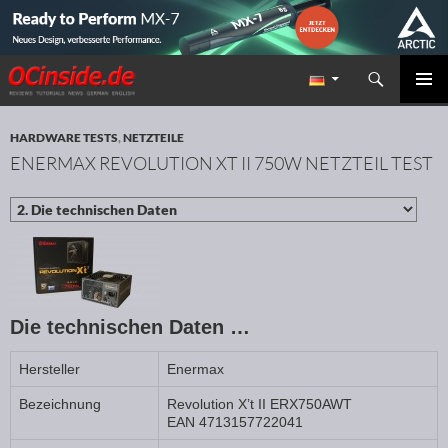
Suchen
Redaktion ocinside.de PC Hardware Portal
ZUM INHALT SPRINGEN
PRIMÄR
MENÜ
HARDWARE TESTS
,
NETZTEILE
ENERMAX REVOLUTION XT II 750W NETZTEIL TEST
Die technischen Daten …
Hersteller
Enermax
Bezeichnung
Revolution X’t II ERX750AWT
EAN 4713157722041