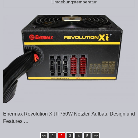
Umgebungstemperatur
Enermax Revolution X’t II 750W Netzteil Aufbau, Design und
Features …
<<
1
2
3
4
5
>>