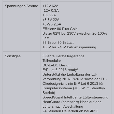
Spannungen/Ströme
+12V 62A
-12V 0,3A
+5v 22A
+3,3V 22A
+5Vsb 2,5A
Effizienz 80 Plus Gold
Bis zu 82% bei 230V zwischen 20-100%
Last
85 % bei 50 % Last
100V bis 240V Betriebsspannung
Sonstiges
5 Jahre Herstellergarantie
Teilmodular
DC-to-DC Design
ErP Lot 6 2013 ready!
Unterstützt die Einhaltung der EU-
Verordnung Nr. 617/2013 sowie der EU-
Ökodesignrichtlinie ErP Lot 6 2013 für
Computersysteme (<0,5W im Standby-
Betrieb)
SpeedGuard Intelligente Lüftersteuerung
HeatGuard (patentiert) Nachlauf des
Lüfters nach Abschaltung
24 Stunden Dauerbetrieb bei 40°C