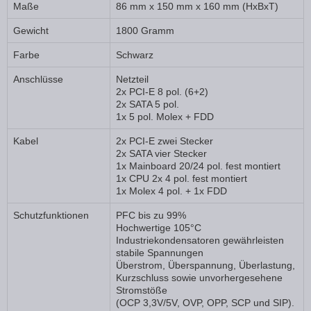
Maße
86 mm x 150 mm x 160 mm (HxBxT)
Gewicht
1800 Gramm
Farbe
Schwarz
Anschlüsse
Netzteil
2x PCI-E 8 pol. (6+2)
2x SATA 5 pol.
1x 5 pol. Molex + FDD
Kabel
2x PCI-E zwei Stecker
2x SATA vier Stecker
1x Mainboard 20/24 pol. fest montiert
1x CPU 2x 4 pol. fest montiert
1x Molex 4 pol. + 1x FDD
Schutzfunktionen
PFC bis zu 99%
Hochwertige 105°C
Industriekondensatoren gewährleisten
stabile Spannungen
Überstrom, Überspannung, Überlastung,
Kurzschluss sowie unvorhergesehene
Stromstöße
(OCP 3,3V/5V, OVP, OPP, SCP und SIP).