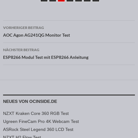
VORHERIGER BEITRAG
Beitragsnavigation
AOC Agon AG241QG Monitor Test
NÄCHSTER BEITRAG
ESP8266 Modul Test mit ESP8266 Anleitung
NEUES VON OCINSIDE.DE
NZXT Kraken Core 360 RGB Test
Ugreen FineCam Pro 4K Webcam Test
ASRock Steel Legend 360 LCD Test
NZXT H2 Flow Test