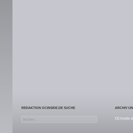
REDAKTION OCINSIDE.DE SUCHE
ARCHIV U
Suchen nach:
OCinside.d