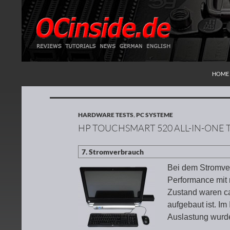
ZUM I
Suchen
Redaktion ocinside.de PC Hardware Portal
HOME
HARDWARE TESTS
,
PC SYSTEME
HP TOUCHSMART 520 ALL-IN-ONE
Bei dem Stromver
Performance mit 
Zustand waren ca
aufgebaut ist. Im
Auslastung wurde