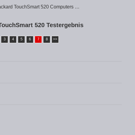
Packard TouchSmart 520 Computers …
TouchSmart 520 Testergebnis
3
4
5
6
7
8
>>